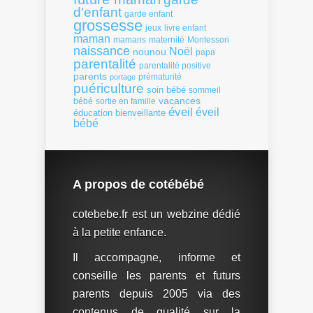
d'enfant
garde enfant
grossesse
livre enfant
jeux
maman
mamans
Montessori
maternité
naissance
Noël
nounou
papa
parentalité
parentalité positive
parents
portage
prématurité
puériculture
soin bébé
sommeil
vacances
bébé
sortie en famille
éveil
éveil
éducation bienveillante
bébé
A propos de cotébébé
cotebebe.fr est un webzine dédié
à la petite enfance.
Il accompagne, informe et
conseille les parents et futurs
parents depuis 2005 via des
contenus de qualité sur la