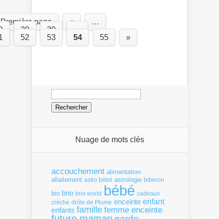
 Première page
«
…
0
20
30
…
1
52
53
54
55
»
Rechercher :
Nuage de mots clés
accouchement
alimentation
allaitement
astrologie
astro bébé
biberon
bébé
brio
bio
brio world
cadeaux
enfant
enceinte
crèche
drôle de Plume
famille
femme enceinte
enfants
future maman
garde