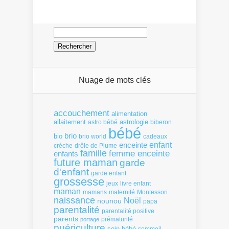
Rechercher :
Nuage de mots clés
accouchement
alimentation
allaitement
astrologie
astro bébé
biberon
bébé
brio
bio
brio world
cadeaux
enfant
enceinte
crèche
drôle de Plume
famille
femme enceinte
enfants
future maman
garde
d'enfant
garde enfant
grossesse
livre enfant
jeux
maman
mamans
Montessori
maternité
naissance
Noël
nounou
papa
parentalité
parentalité positive
parents
portage
prématurité
puériculture
soin bébé