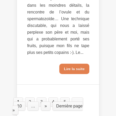
dans les moindres détails, la
rencontre de l’ovule et du
spermatozoïde… Une technique
discutable, qui nous a laissé
perplexe son père et moi, mais
qui a probablement porté ses
fruits, puisque mon fils ne tape
plus ses petits copains :-). Le...
Lire la suite
1
2
3
4
5
…
10
…
»
Dernière page
»