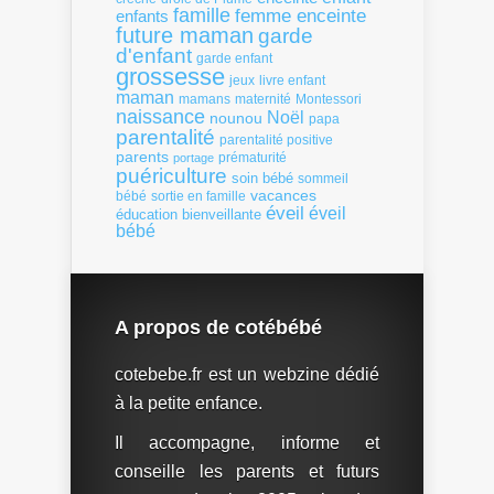
famille
femme enceinte
enfants
future maman
garde
d'enfant
garde enfant
grossesse
livre enfant
jeux
maman
mamans
Montessori
maternité
naissance
Noël
nounou
papa
parentalité
parentalité positive
parents
portage
prématurité
puériculture
soin bébé
sommeil
vacances
bébé
sortie en famille
éveil
éveil
éducation bienveillante
bébé
A propos de cotébébé
cotebebe.fr est un webzine dédié
à la petite enfance.
Il accompagne, informe et
conseille les parents et futurs