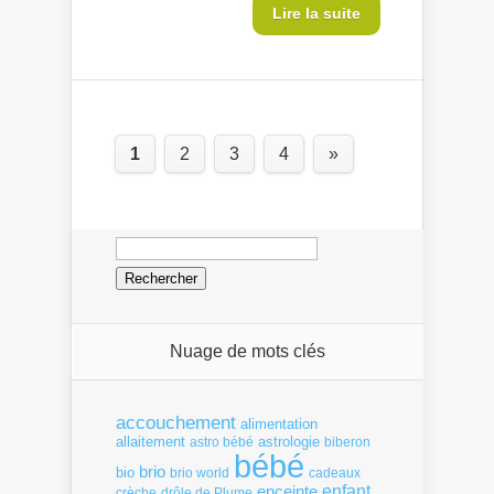
Lire la suite
1
2
3
4
»
Rechercher :
Nuage de mots clés
accouchement
alimentation
allaitement
astrologie
astro bébé
biberon
bébé
brio
bio
brio world
cadeaux
enfant
enceinte
crèche
drôle de Plume