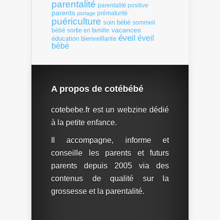
parentalité
parentalité positive
parents
portage
prématurité
puériculture
soin bébé
sommeil
vacances
bébé
sortie en famille
éveil
éveil
éducation bienveillante
bébé
A propos de cotébébé
cotebebe.fr est un webzine dédié
à la petite enfance.
Il accompagne, informe et
conseille les parents et futurs
parents depuis 2005 via des
contenus de qualité sur la
grossesse et la parentalité.