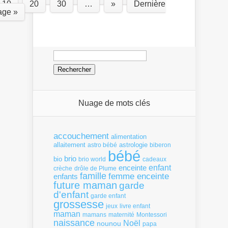
10
20
30
…
»
Dernière
age »
Rechercher :
Nuage de mots clés
accouchement
alimentation
allaitement
astrologie
astro bébé
biberon
bébé
brio
bio
brio world
cadeaux
enfant
enceinte
crèche
drôle de Plume
famille
femme enceinte
enfants
future maman
garde
d'enfant
garde enfant
grossesse
livre enfant
jeux
maman
mamans
Montessori
maternité
naissance
Noël
nounou
papa