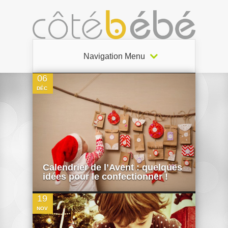
0
Navigation Menu
06
DÉC
0
Calendrier de l’Avent : quelques
idées pour le confectionner !
19
NOV