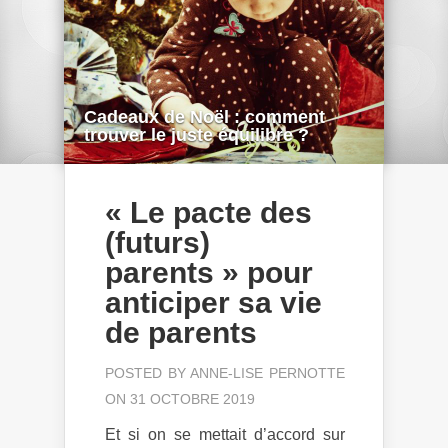
Cadeaux de Noël : comment
trouver le juste équilibre ?
« Le pacte des
(futurs)
parents » pour
anticiper sa vie
de parents
POSTED BY
ANNE-LISE PERNOTTE
ON 31 OCTOBRE 2019
Et si on se mettait d’accord sur