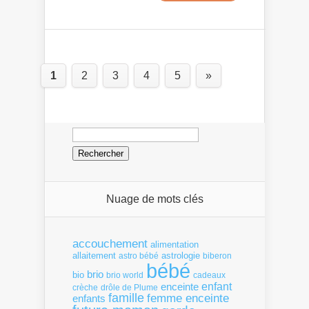
1
2
3
4
5
»
Rechercher :
Nuage de mots clés
accouchement
alimentation
allaitement
astrologie
astro bébé
biberon
bébé
brio
bio
brio world
cadeaux
enfant
enceinte
crèche
drôle de Plume
famille
femme enceinte
enfants