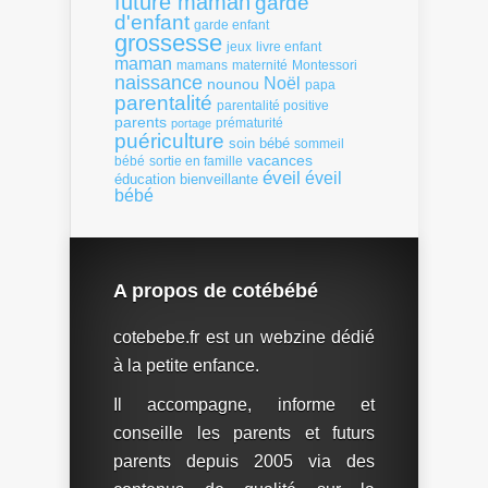
future maman
garde
d'enfant
garde enfant
grossesse
livre enfant
jeux
maman
mamans
Montessori
maternité
naissance
Noël
nounou
papa
parentalité
parentalité positive
parents
portage
prématurité
puériculture
soin bébé
sommeil
vacances
bébé
sortie en famille
éveil
éveil
éducation bienveillante
bébé
A propos de cotébébé
cotebebe.fr est un webzine dédié
à la petite enfance.
Il accompagne, informe et
conseille les parents et futurs
parents depuis 2005 via des