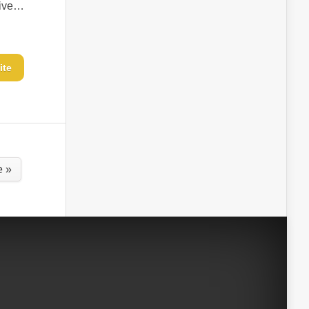
tive…
ite
e »