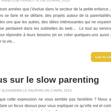
Y
ANNE-LISE PERNOTTE
ON 18 AVRIL 2019
ieurs années que j’évolue dans le secteur de la petite enfance…
es se faire et se défaire, des projets autour de la parentalités
les uns que les autres, des idées intéressantes qui ne voyaien
 se perdaient dans les oubliettes du web… Le tout au servic
our répondre à leurs besoins (et en créer quelques-uns aussi :-
r la vie...
Lire la su
s sur le slow parenting
Y
ALEXANDRA LE DAUPHIN
ON 2 AVRIL 2019
 que cette expression ne vous semble pas familière ? Nous a
faire un focus dessus pour vous expliquer ce qu’elle est et co