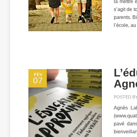
la mettre 
s’agit de t
parents. B
l’école, au 
L’éd
FÉV
07
Agn
POSTED B
Agnès La
(www.quatr
pavé dans
bienveill