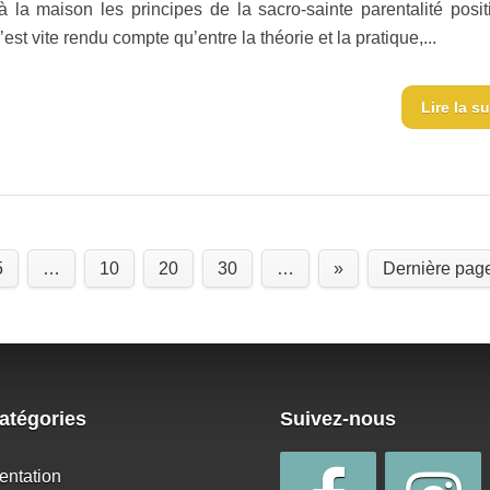
à la maison les principes de la sacro-sainte parentalité posi
’est vite rendu compte qu’entre la théorie et la pratique,...
Lire la su
5
…
10
20
30
…
»
Dernière pag
atégories
Suivez-nous
entation