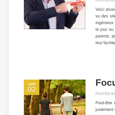
POSTED B
Voici plus
vu des sit
ingénieux 
le jour ou
parents, p
leur facilite
Focu
AVR
02
POSTED B
Peut-être
justement 