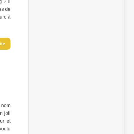
 ? Il
ées de
eure à
ite
e nom
 joli
ur et
voulu