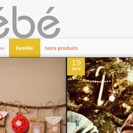
ho
famille
tests produits
0
19
NOV