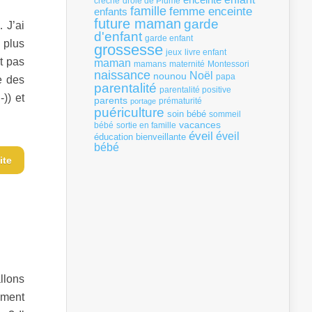
crèche
drôle de Plume
famille
femme enceinte
enfants
future maman
garde
 J’ai
d'enfant
garde enfant
 plus
grossesse
livre enfant
jeux
t pas
maman
mamans
Montessori
maternité
naissance
Noël
nounou
papa
e des
parentalité
parentalité positive
)) et
parents
portage
prématurité
puériculture
soin bébé
sommeil
vacances
bébé
sortie en famille
éveil
éveil
éducation bienveillante
bébé
ite
llons
mment