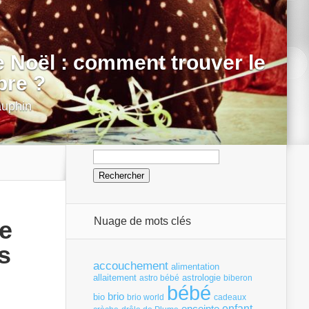
 Noël : comment trouver le
bre ?
auphin
Rechercher :
Nuage de mots clés
de
s
accouchement
alimentation
allaitement
astrologie
astro bébé
biberon
bébé
brio
bio
brio world
cadeaux
enfant
enceinte