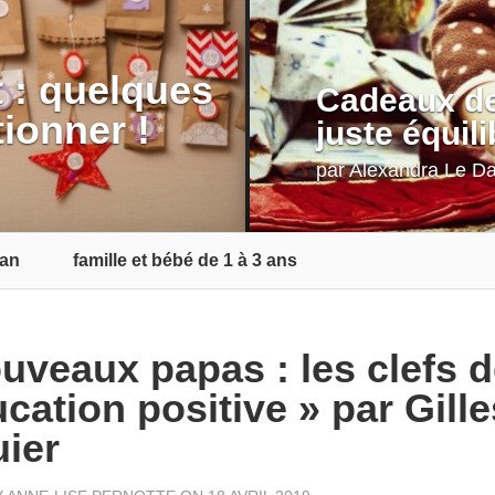
t : quelques
Cadeaux de
tionner !
juste équili
par
Alexandra Le D
 an
famille et bébé de 1 à 3 ans
uveaux papas : les clefs 
ucation positive » par Gille
ier