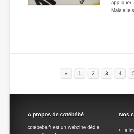
appliquer 
Mais elle s
«
1
2
3
4
A propos de cotébébé
Nos c
cotebebe.fr est un webzine dédié
alim