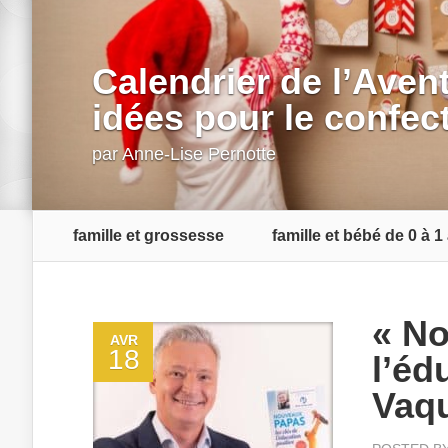
Calendrier de l’Aven
idées pour le confec
par
Anne-Lise Pernotte
famille et grossesse
famille et bébé de 0 à 1
« No
AVR
18
l’éd
Vaqu