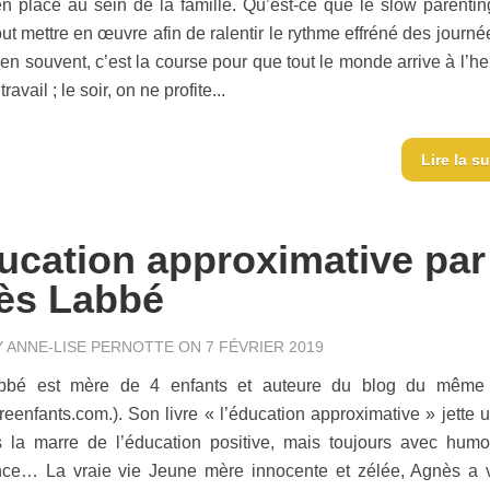
en place au sein de la famille. Qu’est-ce que le slow parenting
out mettre en œuvre afin de ralentir le rythme effréné des journ
ien souvent, c’est la course pour que tout le monde arrive à l’h
travail ; le soir, on ne profite...
Lire la su
ucation approximative par
ès Labbé
Y
ANNE-LISE PERNOTTE
ON 7 FÉVRIER 2019
bbé est mère de 4 enfants et auteure du blog du mêm
eenfants.com.). Son livre « l’éducation approximative » jette un
 la marre de l’éducation positive, mais toujours avec humo
ance… La vraie vie Jeune mère innocente et zélée, Agnès a 