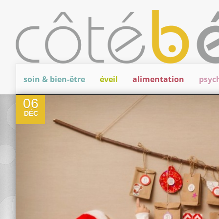
soin & bien-être
éveil
alimentation
psyc
0
06
DÉC