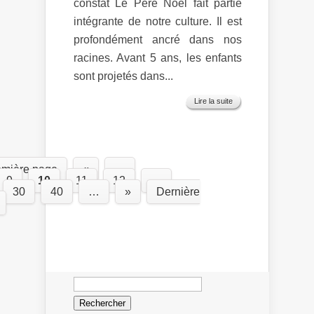
constat Le Père Noël fait partie
intégrante de notre culture. Il est
profondément ancré dans nos
racines. Avant 5 ans, les enfants
sont projetés dans...
Lire la suite
emière page
«
…
9
10
11
12
…
30
40
…
»
Dernière
Rechercher :