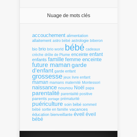
Nuage de mots clés
accouchement
alimentation
allaitement
astrologie
astro bébé
biberon
bébé
brio
bio
brio world
cadeaux
enfant
enceinte
crèche
drôle de Plume
famille
femme enceinte
enfants
future maman
garde
d'enfant
garde enfant
grossesse
livre enfant
jeux
maman
mamans
Montessori
maternité
naissance
Noël
nounou
papa
parentalité
parentalité positive
parents
portage
prématurité
puériculture
soin bébé
sommeil
vacances
bébé
sortie en famille
éveil
éveil
éducation bienveillante
bébé