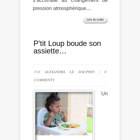
s’acclimate au changement de
pression atmosphérique....
Lire la suite
P’tit Loup boude son
assiette…
PAR
ALEXANDRA LE DAUPHIN
|
0
COMMENTS
Un