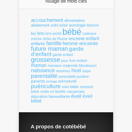
Nuage de mots clés
accouchement
alimentation
allaitement
astrologie
astro bébé
biberon
bébé
brio
bio
brio world
cadeaux
enfant
enceinte
crèche
drôle de Plume
famille
femme enceinte
enfants
future maman
garde
d'enfant
garde enfant
grossesse
livre enfant
jeux
maman
mamans
Montessori
maternité
naissance
Noël
nounou
papa
parentalité
parentalité positive
parents
portage
prématurité
puériculture
soin bébé
sommeil
vacances
bébé
sortie en famille
éveil
éveil
éducation bienveillante
bébé
A propos de cotébébé