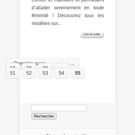
d’allaiter sereinement en toute
féminité ! Découvrez tous les
modèles sur...
Lire la suite
« Première page
«
…
10
20
30
…
51
52
53
54
55
Rechercher :