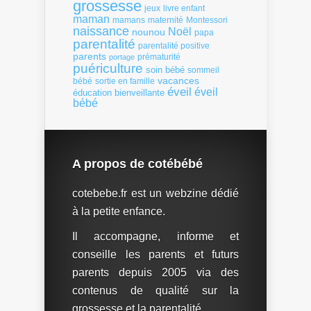
grossesse
livre enfant
jeux
maman
mamans
Montessori
maternité
naissance
Noël
nounou
papa
parentalité
parentalité positive
parents
portage
prématurité
puériculture
soin bébé
sommeil
vacances
bébé
sortie en famille
éveil
éveil
éducation bienveillante
bébé
A propos de cotébébé
cotebebe.fr est un webzine dédié
à la petite enfance.
Il accompagne, informe et
conseille les parents et futurs
parents depuis 2005 via des
contenus de qualité sur la
grossesse et la parentalité.