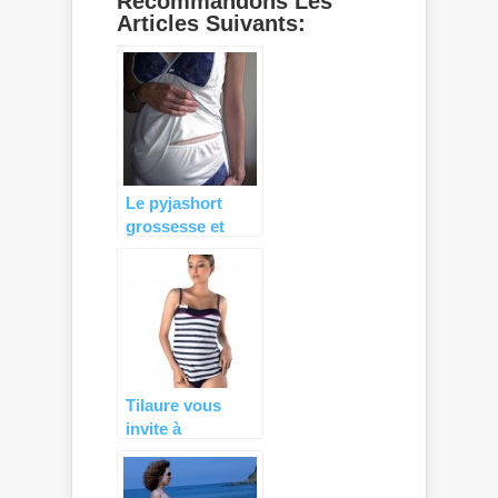
Recommandons Les
Articles Suivants:
Le pyjashort
grossesse et
allaitement de
Tilaure pour des
nuits toutes
douces…
Tilaure vous
invite à
découvrir le
takini de