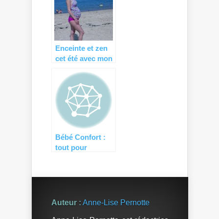
grossesse
Marina…
Enceinte et zen
cet été avec mon
Tankini de
grossesse
Tilaure !
Bébé Confort :
tout pour
l’allaitement !
Auteur :
Anne-Lise Pernotte