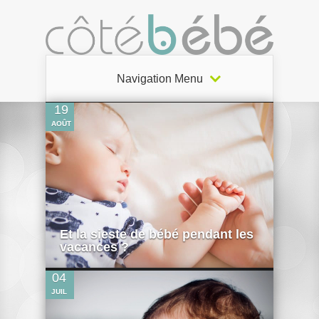
0
Navigation Menu
19
AOÛT
0
Et la sieste de bébé pendant les
vacances ?
04
JUIL