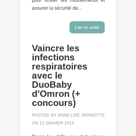
pour limiter les mouvements et
assurer la sécurité de...
Lire la suite
Vaincre les
infections
respiratoires
avec le
DuoBaby
d’Omron (+
concours)
POSTED BY
ANNE-LISE PERNOTTE
ON 12 JANVIER 2019