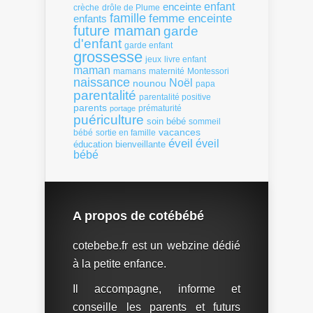
enfant
enceinte
crèche
drôle de Plume
famille
femme enceinte
enfants
future maman
garde
d'enfant
garde enfant
grossesse
livre enfant
jeux
maman
mamans
Montessori
maternité
naissance
Noël
nounou
papa
parentalité
parentalité positive
parents
portage
prématurité
puériculture
soin bébé
sommeil
vacances
bébé
sortie en famille
éveil
éveil
éducation bienveillante
bébé
A propos de cotébébé
cotebebe.fr est un webzine dédié
à la petite enfance.
Il accompagne, informe et
conseille les parents et futurs