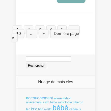
1
2
3
4
5
…
10
…
»
Dernière page
»
Rechercher :
Nuage de mots clés
accouchement
alimentation
allaitement
astrologie
astro bébé
biberon
bébé
brio
bio
brio world
cadeaux