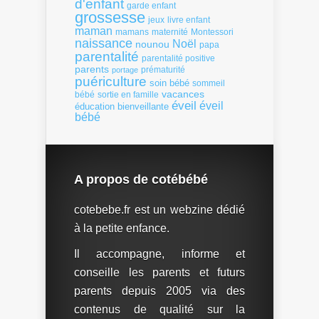
d'enfant
garde enfant
grossesse
livre enfant
jeux
maman
mamans
Montessori
maternité
naissance
Noël
nounou
papa
parentalité
parentalité positive
parents
portage
prématurité
puériculture
soin bébé
sommeil
vacances
bébé
sortie en famille
éveil
éveil
éducation bienveillante
bébé
A propos de cotébébé
cotebebe.fr est un webzine dédié
à la petite enfance.
Il accompagne, informe et
conseille les parents et futurs
parents depuis 2005 via des
contenus de qualité sur la