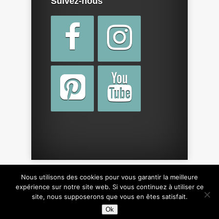
Suivez-nous
Nous utilisons des cookies pour vous garantir la meilleure
Copyright © 2015 par
cotebebe.fr
. Tous droits
expérience sur notre site web. Si vous continuez à utiliser ce
site, nous supposerons que vous en êtes satisfait.
réservés, y compris sur le design du site.
Ok