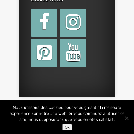
Nous utilisons des cookies pour vous garantir la meilleure
Copyright © 2015 par
cotebebe.fr
. Tous droits
expérience sur notre site web. Si vous continuez à utiliser ce
site, nous supposerons que vous en êtes satisfait.
réservés, y compris sur le design du site.
Ok