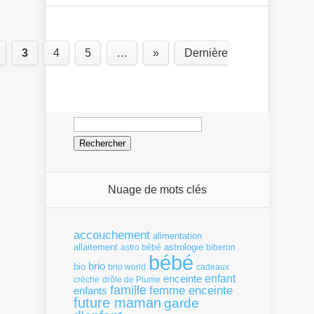
3
4
5
…
»
Dernière
Rechercher :
Nuage de mots clés
accouchement
alimentation
allaitement
astrologie
astro bébé
biberon
bébé
brio
bio
brio world
cadeaux
enfant
enceinte
crèche
drôle de Plume
famille
femme enceinte
enfants
future maman
garde