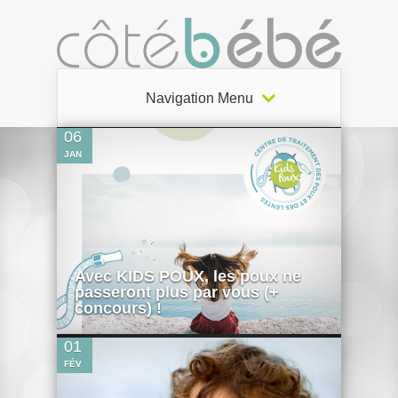
8
Navigation Menu
06
JAN
Avec KIDS POUX, les poux ne
0
passeront plus par vous (+
concours) !
01
FÉV