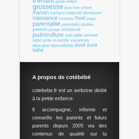
d'enfant
garde enfant
grossesse
livre enfant
jeux
maman
mamans
Montessori
maternité
naissance
Noël
nounou
papa
parentalité
parentalité positive
parents
portage
prématurité
puériculture
soin bébé
sommeil
vacances
bébé
sortie en famille
éveil
éveil
éducation bienveillante
bébé
A propos de cotébébé
cotebebe.fr est un webzine dédié
à la petite enfance.
Il accompagne, informe et
conseille les parents et futurs
parents depuis 2005 via des
contenus de qualité sur la