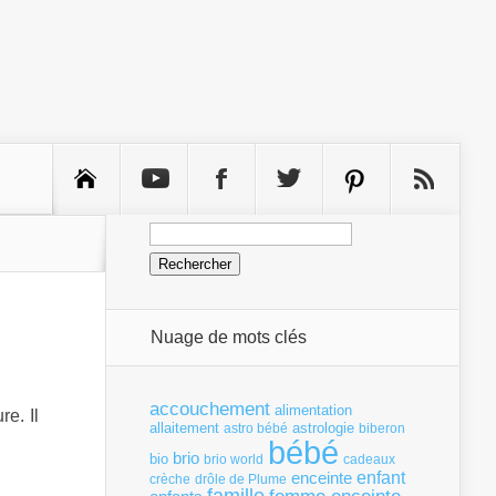
Rechercher :
Nuage de mots clés
accouchement
alimentation
e. Il
allaitement
astrologie
astro bébé
biberon
bébé
brio
bio
brio world
cadeaux
enfant
enceinte
crèche
drôle de Plume