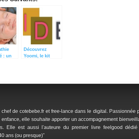
athie
Découvrez
é : un
Yoomi, le kit
in ?
révolutionnaire
de MyidBox
chef de cotebebe.fr et free-lance dans le digital. Passionnée p
tite enfance, elle souhaite apporter un accompagnement bienveill
ts. Elle est aussi l'auteure du premier livre feelgood dédié
 40 ans (ou presque)"