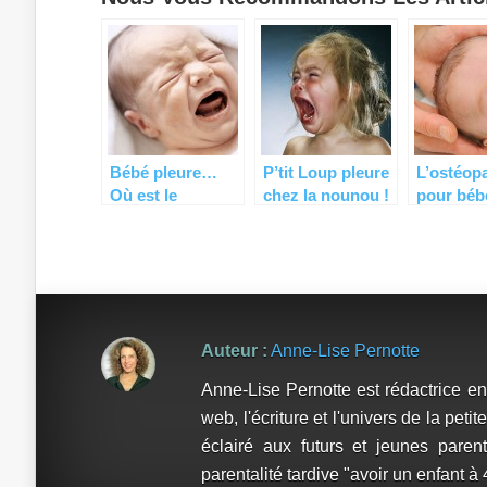
Bébé pleure…
P’tit Loup pleure
L’ostéop
Où est le
chez la nounou !
pour béb
décodeur ?
réel beso
Auteur :
Anne-Lise Pernotte
Anne-Lise Pernotte est rédactrice en 
web, l'écriture et l'univers de la pe
éclairé aux futurs et jeunes paren
parentalité tardive "avoir un enfant à