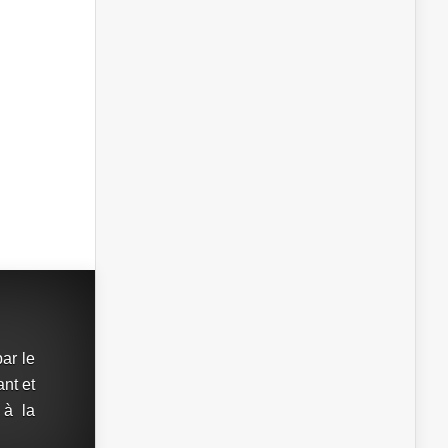
ar le
ant et
 à la