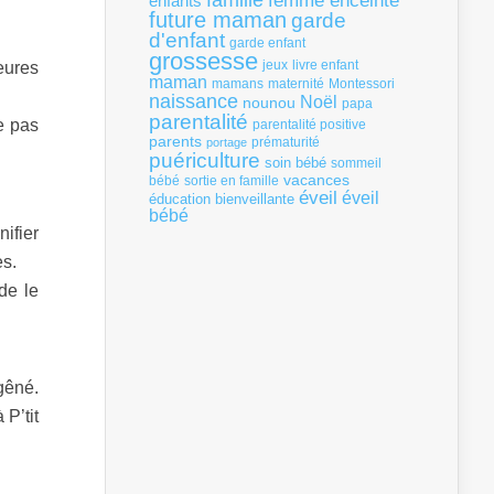
famille
femme enceinte
enfants
future maman
garde
d'enfant
garde enfant
grossesse
livre enfant
heures
jeux
maman
mamans
Montessori
maternité
naissance
Noël
nounou
papa
parentalité
e pas
parentalité positive
parents
portage
prématurité
puériculture
soin bébé
sommeil
vacances
bébé
sortie en famille
éveil
éveil
éducation bienveillante
bébé
ifier
es.
de le
gêné.
 P’tit