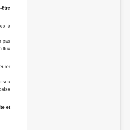
-être
es à
n pas
 flux
eurer
bisou
paise
te et