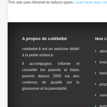
This site uses Akismet to reduce spam.
Learn how your co
A propos de cotébébé
Nos c
cotebebe.fr est un webzine dédié
alim
à la petite enfance.
évei
Il accompagne, informe et
conseille les parents et futurs
fami
parents depuis 2005 via des
contenus de qualité sur la
psy
grossesse et la parentalité.
soin
test