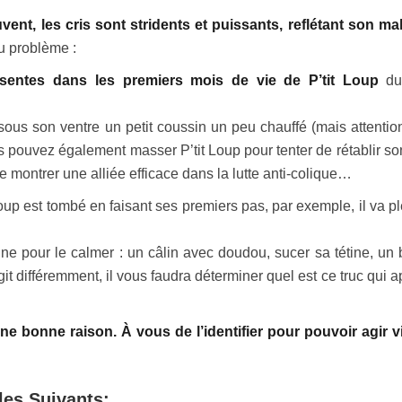
vent, les cris sont stridents et puissants, reflétant son mal
du problème :
sentes dans les premiers mois de vie de P’tit Loup
du
sous son ventre un petit coussin un peu chauffé (mais attentio
s pouvez également masser P’tit Loup pour tenter de rétablir son
se montrer une alliée efficace dans la lutte anti-colique…
oup est tombé en faisant ses premiers pas, par exemple, il va pl
nne pour le calmer : un câlin avec doudou, sucer sa tétine, un 
différemment, il vous faudra déterminer quel est ce truc qui a
une bonne raison. À vous de l’identifier pour pouvoir agir vi
es Suivants: