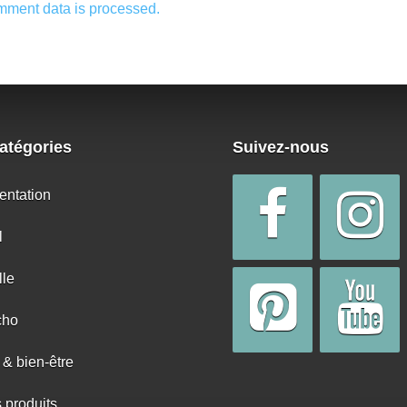
mment data is processed.
atégories
Suivez-nous
entation
l
lle
cho
 & bien-être
s produits