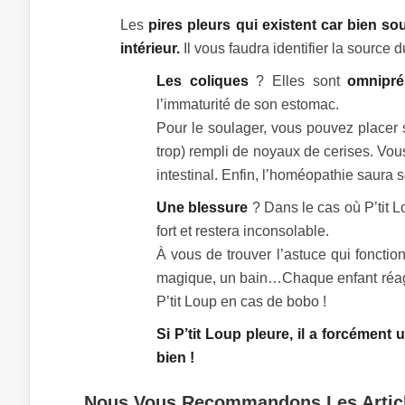
Les
pires pleurs qui existent car bien sou
intérieur.
Il vous faudra identifier la source 
Les coliques
? Elles sont
omnipré
l’immaturité de son estomac.
Pour le soulager, vous pouvez placer 
trop) rempli de noyaux de cerises. Vou
intestinal. Enfin, l’homéopathie saura 
Une blessure
? Dans le cas où P’tit L
fort et restera inconsolable.
À vous de trouver l’astuce qui fonctio
magique, un bain…Chaque enfant réagit 
P’tit Loup en cas de bobo !
Si P’tit Loup pleure, il a forcément 
bien !
Nous Vous Recommandons Les Articl