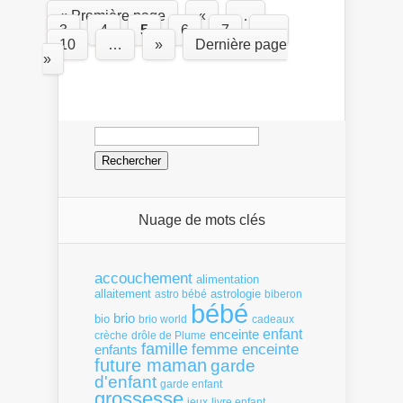
« Première page
«
…
3
4
5
6
7
…
10
…
»
Dernière page
»
Rechercher :
Nuage de mots clés
accouchement
alimentation
allaitement
astrologie
astro bébé
biberon
bébé
brio
bio
brio world
cadeaux
enfant
enceinte
crèche
drôle de Plume
famille
femme enceinte
enfants
future maman
garde
d'enfant
garde enfant
grossesse
livre enfant
jeux