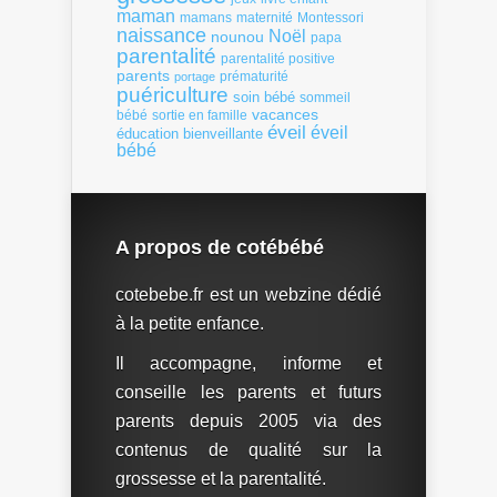
maman
mamans
Montessori
maternité
naissance
Noël
nounou
papa
parentalité
parentalité positive
parents
portage
prématurité
puériculture
soin bébé
sommeil
vacances
bébé
sortie en famille
éveil
éveil
éducation bienveillante
bébé
A propos de cotébébé
cotebebe.fr est un webzine dédié
à la petite enfance.
Il accompagne, informe et
conseille les parents et futurs
parents depuis 2005 via des
contenus de qualité sur la
grossesse et la parentalité.