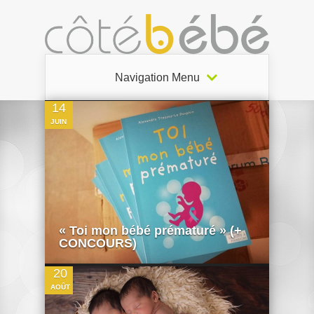
5
Navigation Menu
14
JUIN
0
« Toi mon bébé prématuré » (+
CONCOURS)
20
AOÛT