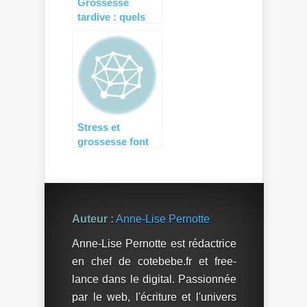
Grossesse
tardive : quels
sont les risques
?
Stress et
grossesse font
mauvais ménage
!
Auteur :
Anne-Lise Pernotte
Anne-Lise Pernotte est rédactrice
en chef de cotebebe.fr et free-
lance dans le digital. Passionnée
par le web, l'écriture et l'univers