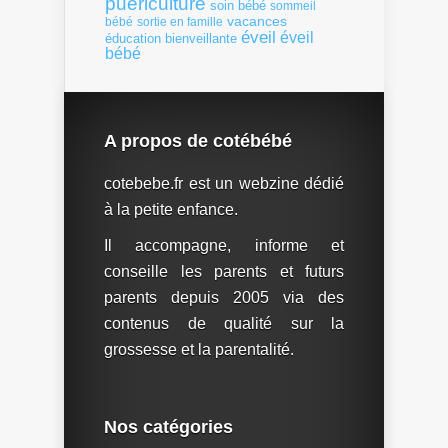
puériculture
soin bébé
sommeil
vacances
bébé
sortie en famille
éveil
éveil
éducation bienveillante
bébé
A propos de cotébébé
cotebebe.fr est un webzine dédié
à la petite enfance.
Il accompagne, informe et
conseille les parents et futurs
parents depuis 2005 via des
contenus de qualité sur la
grossesse et la parentalité.
Nos catégories