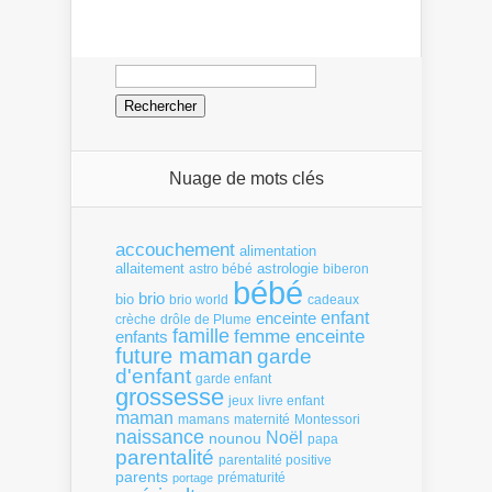
Rechercher :
Nuage de mots clés
accouchement
alimentation
allaitement
astrologie
astro bébé
biberon
bébé
brio
bio
brio world
cadeaux
enfant
enceinte
crèche
drôle de Plume
famille
femme enceinte
enfants
future maman
garde
d'enfant
garde enfant
grossesse
livre enfant
jeux
maman
mamans
Montessori
maternité
naissance
Noël
nounou
papa
parentalité
parentalité positive
parents
portage
prématurité