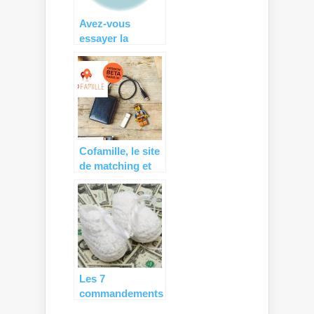
Avez-vous
essayer la
location de
matériel de
puériculture ?
Cofamille, le site
de matching et
partage de
services entre
familles
Les 7
commandements
de l’Econome