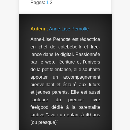
Pages:
1
2
Mum !
Auteur :
Anne-Lise Pernotte
Anne-Lise Pernotte est rédactrice
en chef de cotebebe.fr et free-
lance dans le digital. Passionnée
par le web, l'écriture et l'univers
de la petite enfance, elle souhaite
apporter un accompagnement
bienveillant et éclairé aux futurs
et jeunes parents. Elle est aussi
l'auteure du premier livre
feelgood dédié à la parentalité
tardive "avoir un enfant à 40 ans
(ou presque)"