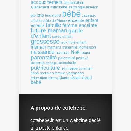
accouchement
alimentation
allaitement
astrologie
astro bébé
biberon
bébé
brio
bio
brio world
cadeaux
enfant
enceinte
crèche
drôle de Plume
famille
femme enceinte
enfants
future maman
garde
d'enfant
garde enfant
grossesse
livre enfant
jeux
maman
mamans
Montessori
maternité
naissance
Noël
nounou
papa
parentalité
parentalité positive
parents
portage
prématurité
puériculture
soin bébé
sommeil
vacances
bébé
sortie en famille
éveil
éveil
éducation bienveillante
bébé
A propos de cotébébé
cotebebe.fr est un webzine dédié
à la petite enfance.