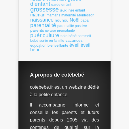
d'enfant
garde enfant
grossesse
livre enfant
jeux
maman
mamans
Montessori
maternité
naissance
Noël
nounou
papa
parentalité
parentalité positive
parents
portage
prématurité
puériculture
soin bébé
sommeil
vacances
bébé
sortie en famille
éveil
éveil
éducation bienveillante
bébé
A propos de cotébébé
cotebebe.fr est un webzine dédié
à la petite enfance.
Il accompagne, informe et
conseille les parents et futurs
parents depuis 2005 via des
contenus de qualité sur la