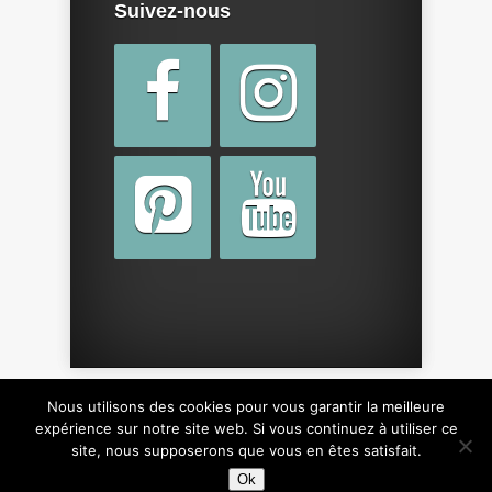
Suivez-nous
Nous utilisons des cookies pour vous garantir la meilleure
Copyright © 2015 par
cotebebe.fr
. Tous droits
expérience sur notre site web. Si vous continuez à utiliser ce
site, nous supposerons que vous en êtes satisfait.
réservés, y compris sur le design du site.
Ok