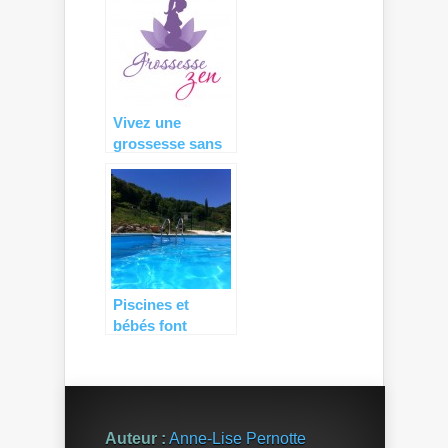
conseils pour
profiter de l’été
enceinte…
Vivez une
grossesse sans
stress avec la
sophrologie de
Grossesse Zen !
Piscines et
bébés font
parfois mauvais
ménage…
Auteur :
Anne-Lise Pernotte