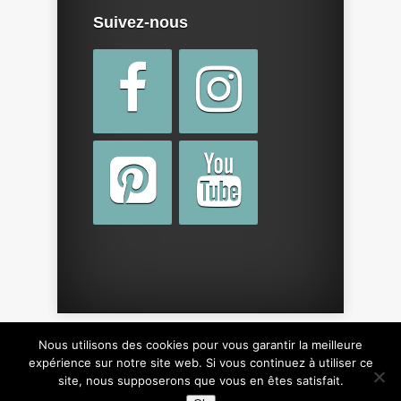
Suivez-nous
Nous utilisons des cookies pour vous garantir la meilleure
Copyright © 2015 par
cotebebe.fr
. Tous droits
expérience sur notre site web. Si vous continuez à utiliser ce
site, nous supposerons que vous en êtes satisfait.
réservés, y compris sur le design du site.