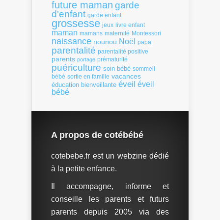
future maman
garde
d'enfant
garde enfant
grossesse
livre enfant
jeux
maman
mamans
Montessori
maternité
naissance
Noël
nounou
papa
parentalité
parentalité positive
parents
portage
prématurité
puériculture
soin bébé
sommeil
vacances
bébé
sortie en famille
éveil
éveil
éducation bienveillante
bébé
A propos de cotébébé
cotebebe.fr est un webzine dédié
à la petite enfance.
Il accompagne, informe et
conseille les parents et futurs
parents depuis 2005 via des