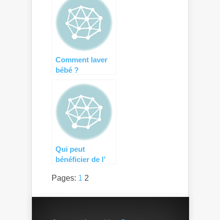
maternelle ?
Comment laver
bébé ?
Qui peut
bénéficier de l’
ARS (allocation
Pages:
1
2
rentrée scolaire)
?