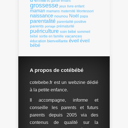
garde enfant
grossesse
livre enfant
jeux
maman
mamans
Montessori
maternité
naissance
Noël
nounou
papa
parentalité
parentalité positive
parents
portage
prématurité
puériculture
soin bébé
sommeil
vacances
bébé
sortie en famille
éveil
éveil
éducation bienveillante
bébé
A propos de cotébébé
cotebebe.fr est un webzine dédié
à la petite enfance.
Il accompagne, informe et
conseille les parents et futurs
parents depuis 2005 via des
contenus de qualité sur la