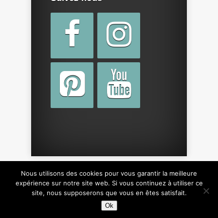
Nous utilisons des cookies pour vous garantir la meilleure
Copyright © 2015 par
cotebebe.fr
. Tous droits
expérience sur notre site web. Si vous continuez à utiliser ce
site, nous supposerons que vous en êtes satisfait.
réservés, y compris sur le design du site.
Ok