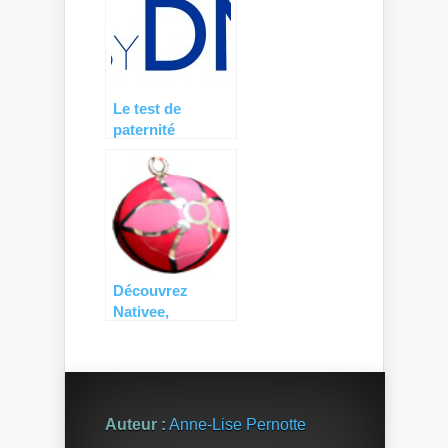
et le bébé….
Le test de
paternité
prénatal non
invasif
Découvrez
Nativee,
spécialiste du
bola de
grossesse
Auteur :
Anne-Lise Pernotte