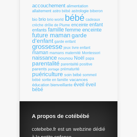
accouchement
alimentation
allaitement
astrologie
astro bébé
biberon
bébé
brio
bio
brio world
cadeaux
enfant
enceinte
crèche
drôle de Plume
famille
femme enceinte
enfants
future maman
garde
d'enfant
garde enfant
grossesse
livre enfant
jeux
maman
mamans
Montessori
maternité
naissance
Noël
nounou
papa
parentalité
parentalité positive
parents
portage
prématurité
puériculture
soin bébé
sommeil
vacances
bébé
sortie en famille
éveil
éveil
éducation bienveillante
bébé
A propos de cotébébé
cotebebe.fr est un webzine dédié