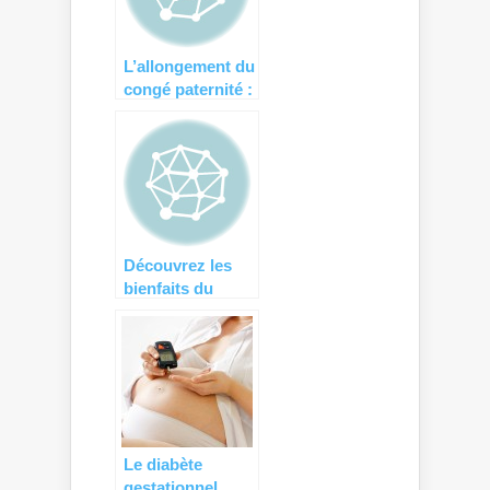
L’allongement du
congé paternité :
un pas de plus
vers la parité
homme-femme
Découvrez les
bienfaits du
chant prénatal…
Le diabète
gestationnel,