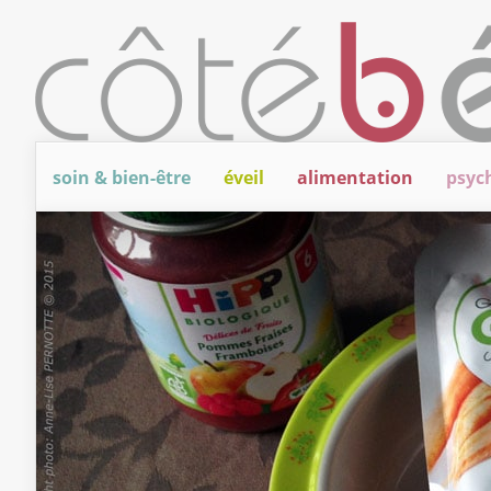
soin & bien-être
éveil
alimentation
psyc