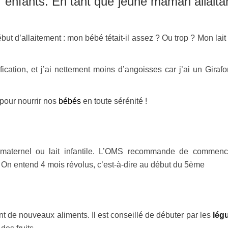
s enfants. En tant que jeune maman allaita
 d’allaitement : mon bébé tétait-il assez ? Ou trop ? Mon lait é
cation, et j’ai nettement moins d’angoisses car j’ai un Girafo
pour nourrir nos
bébés
en toute sérénité !
 maternel ou lait infantile. L’OMS recommande de commenc
. On entend 4 mois révolus, c’est-à-dire au début du 5ème
 de nouveaux aliments. Il est conseillé de débuter par les
lég