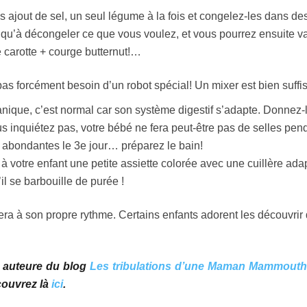
ns ajout de sel, un seul légume à la fois et congelez-les dans de
 qu’à décongeler ce que vous voulez, et vous pourrez ensuite va
e carotte + courge butternut!…
as forcément besoin d’un robot spécial! Un mixer est bien suffis
anique, c’est normal car son système digestif s’adapte. Donnez-l
us inquiétez pas, votre bébé ne fera peut-être pas de selles pen
s abondantes le 3e jour… préparez le bain!
 à votre enfant une petite assiette colorée avec une cuillère ada
il se barbouille de purée !
era à son propre rythme. Certains enfants adorent les découvrir
t auteure du blog
Les tribulations d’une Maman Mammouth
couvrez là
ici
.