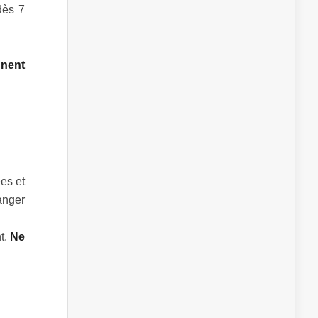
dès 7
nnent
es et
anger
t.
Ne