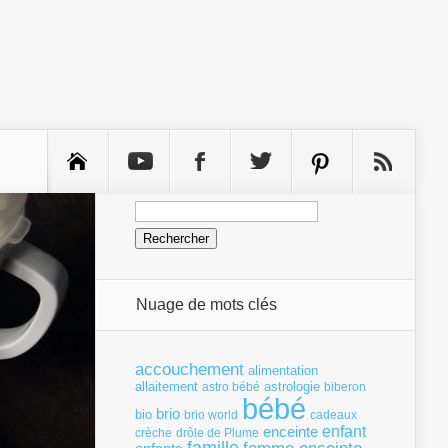
Rechercher :
Nuage de mots clés
accouchement
alimentation
allaitement
astrologie
astro bébé
biberon
bébé
brio
bio
brio world
cadeaux
enfant
enceinte
crèche
drôle de Plume