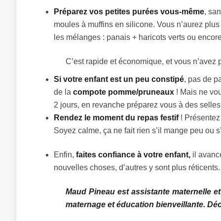
Préparez vos petites purées vous-même
, sa
moules à muffins en silicone. Vous n’aurez plus
les mélanges : panais + haricots verts ou encor
C’est rapide et économique, et vous n’avez p
Si votre enfant est un peu constipé
, pas de p
de la
compote pomme/pruneaux
! Mais ne vo
2 jours, en revanche préparez vous à des selle
Rendez le moment du repas festif
! Présentez
Soyez calme, ça ne fait rien s’il mange peu ou s’
Enfin,
faites confiance à votre enfant,
il avanc
nouvelles choses, d’autres y sont plus réticents.
Maud Pineau est assistante maternelle e
maternage et éducation bienveillante. Dé