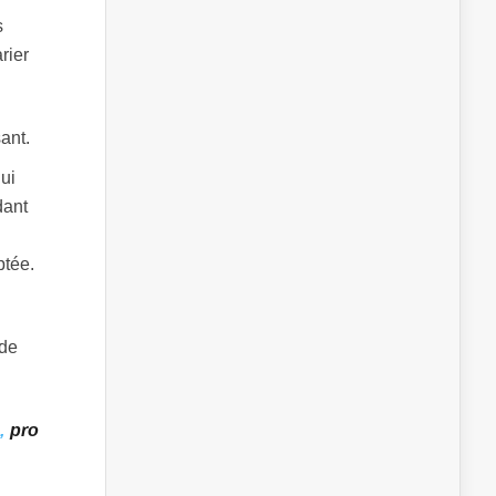
s
rier
ant.
ui
dant
ptée.
 de
,
pro