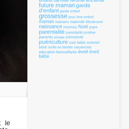
famille
femme enceinte
enfants
future maman
garde
d'enfant
garde enfant
grossesse
livre enfant
jeux
maman
mamans
Montessori
maternité
naissance
Noël
nounou
papa
parentalité
parentalité positive
parents
portage
prématurité
puériculture
soin bébé
sommeil
vacances
bébé
sortie en famille
éveil
éveil
éducation bienveillante
bébé
t le