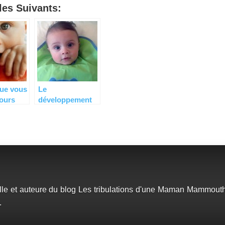
es Suivants:
que vous
Le
jours
développement
oir sur
du goût chez
bébé !
lle et auteure du blog Les tribulations d'une Maman Mammouth
.