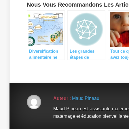
Nous Vous Recommandons Les Articl
Diversification
Les grandes
Tout ce 
alimentaire ne
étapes de
avez tou
rime pas
l’accouchement
voulu sav
forcément avec
La DME !
galère (+
concours)
Auteur :
Maud Pineau
Maud Pineau est assistante materne
maternage et éducation bienveillante