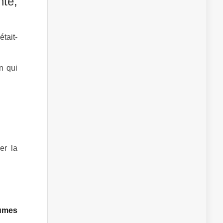
nte,
tait-
n qui
er la
umes