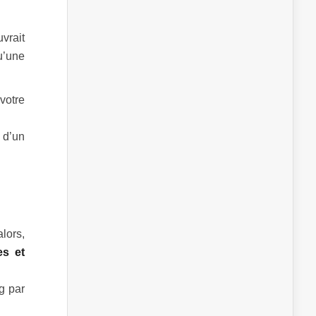
uvrait
u’une
votre
, d’un
lors,
es et
g par