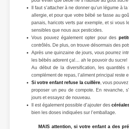
pour éviter que bébé ne s’habitue au goût sucré 
Il faut s’attacher à ne donner qu’un légume à la 
allergie, et pour que votre bébé se fasse au goû
panais, haricots verts par exemple, et si vous l
sensibles que nous aux pesticides.
Vous pouvez également opter pour des
petit
contrôlés. De plus, on trouve désormais des pots 
Après une quinzaine de jours, vous pourrez int
les bébés adorent ça!… ah le pouvoir du sucre!
Au début de la diversification, les quantité
complément de repas, l’aliment principal reste enc
Si votre enfant refuse la cuillère
, vous pouvez 
proposer un peu de compote. En revanche, s’i
jours et essayez de nouveau.
Il est également possible d’ajouter des
céréale
bien les doses indiquées sur l’emballage.
MAIS attention, si votre enfant a des pr