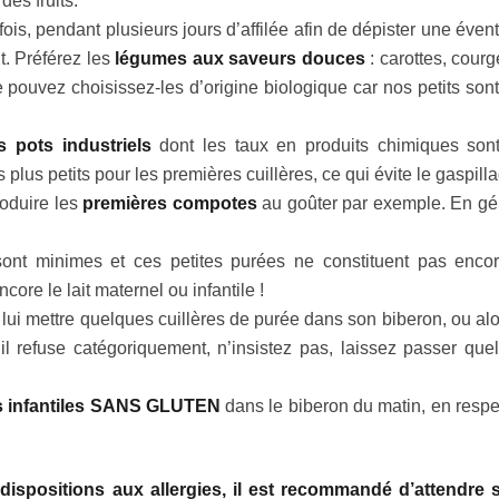
des fruits.
fois, pendant plusieurs jours d’affilée afin de dépister une éven
t. Préférez les
légumes aux saveurs douces
: carottes, courg
e pouvez choisissez-les d’origine biologique car nos petits sont
s pots industriels
dont les taux en produits chimiques sont
plus petits pour les premières cuillères, ce qui évite le gaspill
roduire les
premières compotes
au goûter par exemple. En gé
s sont minimes et ces petites purées ne constituent pas enco
ore le lait maternel ou infantile !
lui mettre quelques cuillères de purée dans son biberon, ou alor
l refuse catégoriquement, n’insistez pas, laissez passer que
s infantiles SANS GLUTEN
dans le biberon du matin, en respe
édispositions aux allergies, il est recommandé d’attendre 