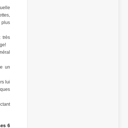
tuelle
ettes,
 plus
 très
age!
néral
re un
s lui
lques
ctant
ses 6