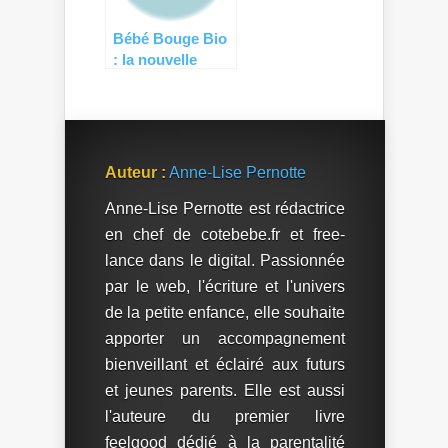
Bébé Bouge Bio
: la nouvelle
boutique de
puériculture
légère et
naturelle !
Auteur :
Anne-Lise Pernotte
Anne-Lise Pernotte est rédactrice
en chef de cotebebe.fr et free-
lance dans le digital. Passionnée
par le web, l'écriture et l'univers
de la petite enfance, elle souhaite
apporter un accompagnement
bienveillant et éclairé aux futurs
et jeunes parents. Elle est aussi
l'auteure du premier livre
feelgood dédié à la parentalité