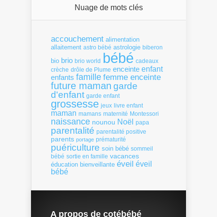
Nuage de mots clés
accouchement
alimentation
allaitement
astrologie
astro bébé
biberon
bébé
brio
bio
brio world
cadeaux
enfant
enceinte
crèche
drôle de Plume
famille
femme enceinte
enfants
future maman
garde
d'enfant
garde enfant
grossesse
livre enfant
jeux
maman
mamans
Montessori
maternité
naissance
Noël
nounou
papa
parentalité
parentalité positive
parents
portage
prématurité
puériculture
soin bébé
sommeil
vacances
bébé
sortie en famille
éveil
éveil
éducation bienveillante
bébé
A propos de cotébébé