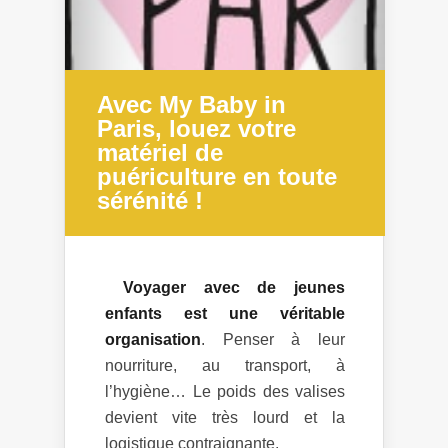
Avec My Baby in
Paris, louez votre
matériel de
puériculture en toute
sérénité !
Voyager avec de jeunes
enfants est une véritable
organisation
. Penser à leur
nourriture, au transport, à
l’hygiène… Le poids des valises
devient vite très lourd et la
logistique contraignante.