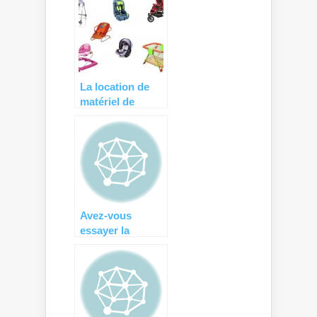
santé tendance !
La location de
matériel de
puériculture :
pensez-y !
Avez-vous
essayer la
location de
matériel de
puériculture ?