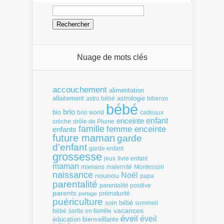
Rechercher :
Nuage de mots clés
accouchement
alimentation
allaitement
astrologie
astro bébé
biberon
bébé
brio
bio
brio world
cadeaux
enfant
enceinte
crèche
drôle de Plume
famille
femme enceinte
enfants
future maman
garde
d'enfant
garde enfant
grossesse
livre enfant
jeux
maman
mamans
Montessori
maternité
naissance
Noël
nounou
papa
parentalité
parentalité positive
parents
portage
prématurité
puériculture
soin bébé
sommeil
vacances
bébé
sortie en famille
éveil
éveil
éducation bienveillante