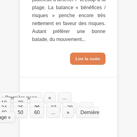
plage. La balance « bénéfices /
risques » penche encore très
nettement en faveur des risques.
Autant préférer une bonne
balade, du mouvement...
Lire la suite
« Première page
«
…
10
20
…
24
25
26
27
28
…
40
50
60
…
»
Dernière
age »