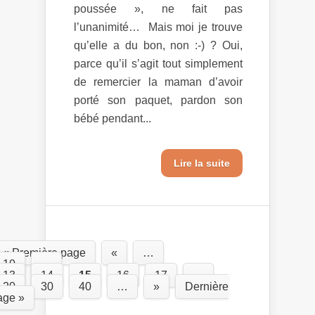
poussée », ne fait pas
l’unanimité… Mais moi je trouve
qu’elle a du bon, non :-) ? Oui,
parce qu’il s’agit tout simplement
de remercier la maman d’avoir
porté son paquet, pardon son
bébé pendant...
Lire la suite
« Première page
«
…
10
…
13
14
15
16
17
…
20
30
40
…
»
Dernière
age »