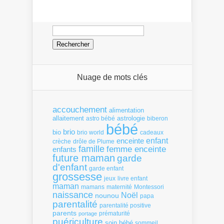
Rechercher :
Nuage de mots clés
accouchement
alimentation
allaitement
astrologie
astro bébé
biberon
bébé
brio
bio
brio world
cadeaux
enfant
enceinte
crèche
drôle de Plume
famille
femme enceinte
enfants
future maman
garde
d'enfant
garde enfant
grossesse
livre enfant
jeux
maman
mamans
Montessori
maternité
naissance
Noël
nounou
papa
parentalité
parentalité positive
parents
portage
prématurité
puériculture
soin bébé
sommeil