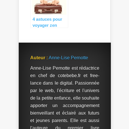
4 astuces pour
voyager zen
avec bébé
Auteur :
Anne-Lise Pernotte
Anne-Lise Pernotte est rédactrice
en chef de cotebebe.fr et free-
lance dans le digital. Passionnée
par le web, l'écriture et l'univers
de la petite enfance, elle souhaite
apporter un accompagnement
bienveillant et éclairé aux futurs
et jeunes parents. Elle est aussi
l'auteure du premier livre