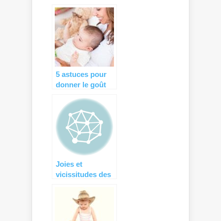
courtes ?
(surtout quand
on a des enfants)
5 astuces pour
donner le goût
de le lecture à
bébé
Joies et
vicissitudes des
vacances avec
les petits…