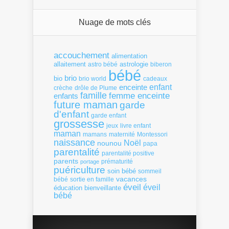
Nuage de mots clés
accouchement
alimentation
allaitement
astrologie
astro bébé
biberon
bébé
brio
bio
brio world
cadeaux
enfant
enceinte
crèche
drôle de Plume
famille
femme enceinte
enfants
future maman
garde
d'enfant
garde enfant
grossesse
livre enfant
jeux
maman
mamans
Montessori
maternité
naissance
Noël
nounou
papa
parentalité
parentalité positive
parents
portage
prématurité
puériculture
soin bébé
sommeil
vacances
bébé
sortie en famille
éveil
éveil
éducation bienveillante
bébé