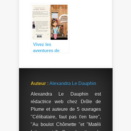
vacances avec
P’tit Loup !
Vivez les
aventures de
Chômette,
demandeuse
d’emploi pleine
d’humour !
Auteur :
Alexandra Le Dauphin
Alexandra Le Dauphin est
rédactrice web chez Drôle de
Plume et auteure de 5 ouvrages
"Célibataire, faut pas t'en faire",
"Au boulot Chômette "et "Matéli