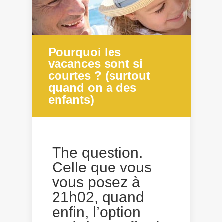
Pourquoi les
vacances sont si
courtes ? (surtout
quand on a des
enfants)
The question.
Celle que vous
vous posez à
21h02, quand
enfin, l’option