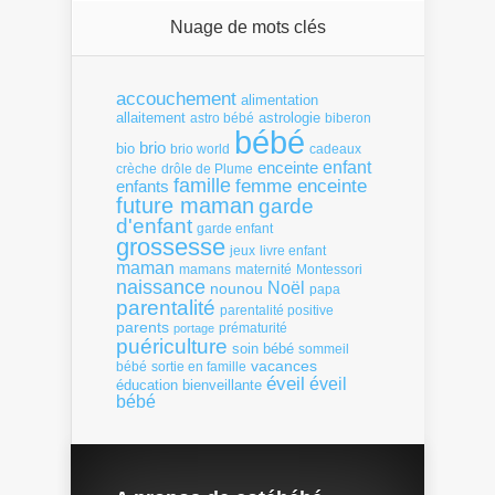
Nuage de mots clés
accouchement
alimentation
allaitement
astrologie
astro bébé
biberon
bébé
brio
bio
brio world
cadeaux
enfant
enceinte
crèche
drôle de Plume
famille
femme enceinte
enfants
future maman
garde
d'enfant
garde enfant
grossesse
livre enfant
jeux
maman
mamans
Montessori
maternité
naissance
Noël
nounou
papa
parentalité
parentalité positive
parents
portage
prématurité
puériculture
soin bébé
sommeil
vacances
bébé
sortie en famille
éveil
éveil
éducation bienveillante
bébé