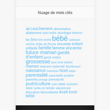
Nuage de mots clés
accouchement
alimentation
allaitement
astrologie
astro bébé
biberon
bébé
brio
bio
brio world
cadeaux
enfant
enceinte
crèche
drôle de Plume
famille
femme enceinte
enfants
future maman
garde
d'enfant
garde enfant
grossesse
livre enfant
jeux
maman
mamans
Montessori
maternité
naissance
Noël
nounou
papa
parentalité
parentalité positive
parents
portage
prématurité
puériculture
soin bébé
sommeil
vacances
bébé
sortie en famille
éveil
éveil
éducation bienveillante
bébé