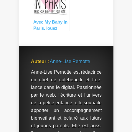
Avec My Baby in
Paris, louez
votre matériel de
puériculture en
toute sérénité !
Auteur :
Anne-Lise Pernotte
Anne-Lise Pernotte est rédactrice
en chef de cotebebe.fr et free-
lance dans le digital. Passionnée
par le web, l'écriture et l'univers
de la petite enfance, elle souhaite
apporter un accompagnement
bienveillant et éclairé aux futurs
et jeunes parents. Elle est aussi