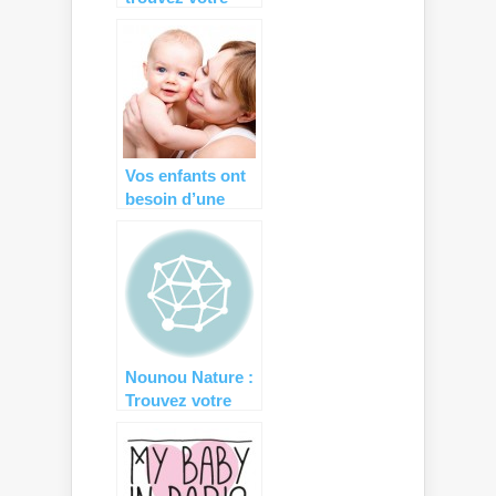
nounou en un
minimum de
temps !
Vos enfants ont
besoin d’une
nounou ?
Nounou Nature :
Trouvez votre
garde d’enfant
écolo !