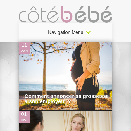
1
Navigation Menu
11
JUIN
0
Comment annoncer sa grossesse
à son employeur ?
01
MAI