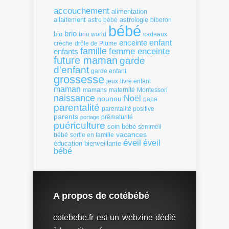
accouchement
alimentation
allaitement
astrologie
astro bébé
biberon
bébé
brio
bio
brio world
cadeaux
enfant
enceinte
crèche
drôle de Plume
famille
femme enceinte
enfants
future maman
garde
d'enfant
garde enfant
grossesse
livre enfant
jeux
maman
mamans
Montessori
maternité
naissance
Noël
nounou
papa
parentalité
parentalité positive
parents
portage
prématurité
puériculture
soin bébé
sommeil
vacances
bébé
sortie en famille
éveil
éveil
éducation bienveillante
bébé
A propos de cotébébé
cotebebe.fr est un webzine dédié