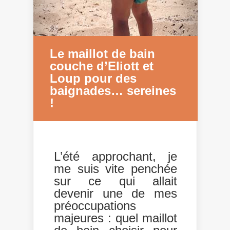
Le maillot de bain
couche d’Eliott et
Loup pour des
baignades… sereines
!
L’été approchant, je
me suis vite penchée
sur ce qui allait
devenir une de mes
préoccupations
majeures : quel maillot