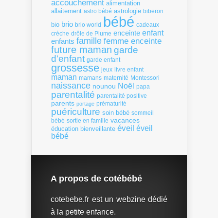
accouchement
alimentation
allaitement
astrologie
astro bébé
biberon
bébé
brio
bio
brio world
cadeaux
enfant
enceinte
crèche
drôle de Plume
famille
femme enceinte
enfants
future maman
garde
d'enfant
garde enfant
grossesse
livre enfant
jeux
maman
mamans
Montessori
maternité
naissance
Noël
nounou
papa
parentalité
parentalité positive
parents
portage
prématurité
puériculture
soin bébé
sommeil
vacances
bébé
sortie en famille
éveil
éveil
éducation bienveillante
bébé
A propos de cotébébé
cotebebe.fr est un webzine dédié
à la petite enfance.