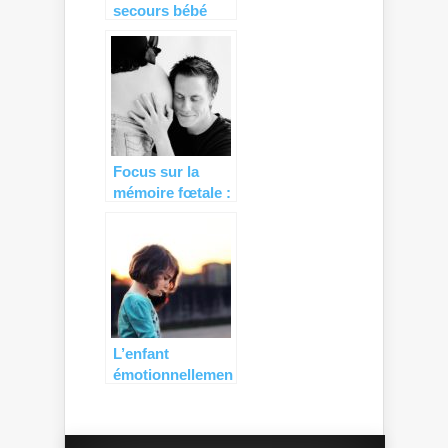
secours bébé
d’été 100%
naturelle !
Focus sur la
mémoire fœtale :
comment éveiller
bébé in utero ?
L’enfant
émotionnellement
précoce