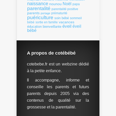
naissance
Noël
nounou
papa
parentalité
parentalité positive
parents
portage
prématurité
puériculture
soin bébé
sommeil
vacances
bébé
sortie en famille
éveil
éveil
éducation bienveillante
bébé
A propos de cotébébé
cotebebe.fr est un webzine dédié
à la petite enfance.
Il accompagne, informe et
conseille les parents et futurs
parents depuis 2005 via des
contenus de qualité sur la
grossesse et la parentalité.