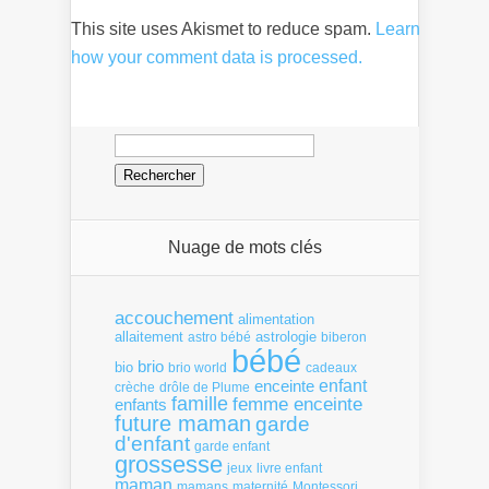
This site uses Akismet to reduce spam.
Learn
how your comment data is processed.
Rechercher :
Nuage de mots clés
accouchement
alimentation
allaitement
astrologie
astro bébé
biberon
bébé
brio
bio
brio world
cadeaux
enfant
enceinte
crèche
drôle de Plume
famille
femme enceinte
enfants
future maman
garde
d'enfant
garde enfant
grossesse
livre enfant
jeux
maman
mamans
Montessori
maternité