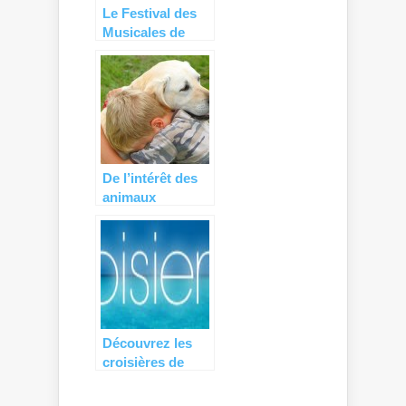
Le Festival des
Musicales de
Bagatelle : à
partager en
famille…
De l’intérêt des
animaux
domestiques
pour les petits…
Découvrez les
croisières de
Costa Serena
gratuites pour