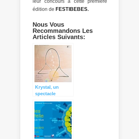
leur concours à cette première
édition de
FESTIBEBES.
Nous Vous
Recommandons Les
Articles Suivants:
Krystal, un
spectacle
original et
poétique pour
les touts-petits