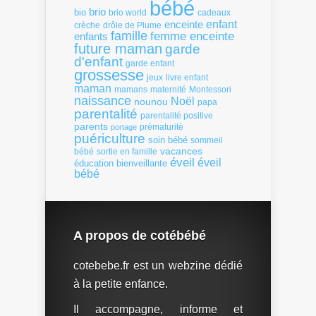
bébé
brio
bio
brio world
cadeaux
enfant
enceinte
crèche
drôle de Plume
famille
femme enceinte
enfants
future maman
garde
d'enfant
garde enfant
grossesse
livre enfant
jeux
maman
mamans
Montessori
maternité
naissance
Noël
nounou
papa
parentalité
parentalité positive
parents
portage
prématurité
puériculture
soin bébé
sommeil
vacances
bébé
sortie en famille
éveil
éveil
éducation bienveillante
bébé
A propos de cotébébé
cotebebe.fr est un webzine dédié
à la petite enfance.
Il accompagne, informe et