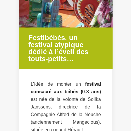
Festibébés, un
festival atypique
dédié à l’éveil des
touts-petits…
L’idée de monter un
festival
consacré aux bébés (0-3 ans)
est née de la volonté de Solika
Janssens, directrice de la
Compagnie Alfred de la Neuche
(anciennement Mangeclous),
située en coeur d’Hérault.