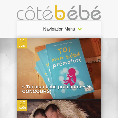
5
Navigation Menu
14
JUIN
0
« Toi mon bébé prématuré » (+
CONCOURS)
20
AOÛT