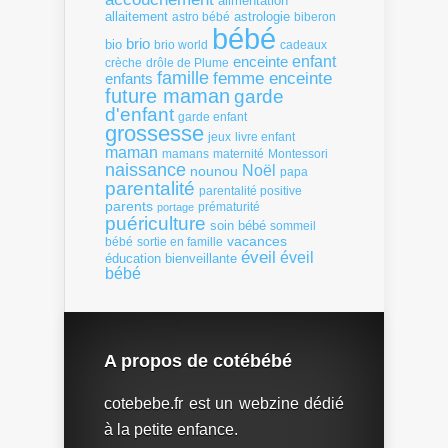
alimentation
allaitement
astrologie
astro bébé
biberon
bébé
brio
bio
brio world
cadeaux
enfant
enceinte
crèche
drôle de Plume
famille
femme enceinte
enfants
future maman
garde
d'enfant
garde enfant
grossesse
livre enfant
jeux
maman
mamans
Montessori
maternité
naissance
Noël
nounou
papa
parentalité
parentalité positive
parents
portage
prématurité
puériculture
soin bébé
sommeil
vacances
bébé
sortie en famille
éveil
éveil
éducation bienveillante
bébé
A propos de cotébébé
cotebebe.fr est un webzine dédié
à la petite enfance.