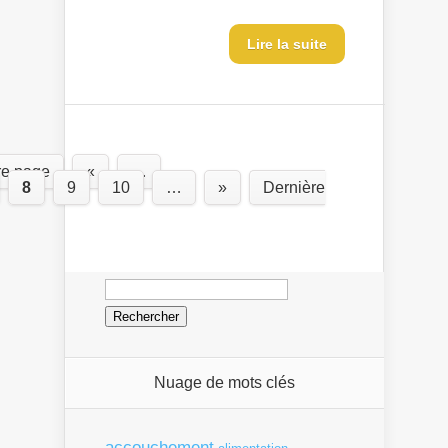
Lire la suite
re page
«
…
8
9
10
…
»
Dernière
Rechercher :
Nuage de mots clés
accouchement