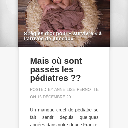
8 règles d’or pour « survivre » à
l’arrivée de jumeaux
Mais où sont
passés les
pédiatres ??
POSTED BY
ANNE-LISE PERNOTTE
ON 16 DÉCEMBRE 2011
Un manque cruel de pédiatre se
fait sentir depuis quelques
années dans notre douce France,