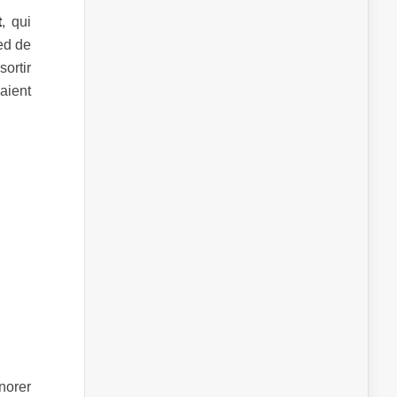
t
, qui
ed de
ortir
saient
norer