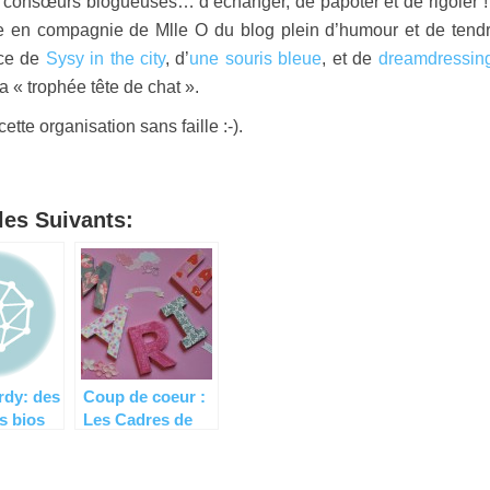
es consœurs blogueuses… d’échanger, de papoter et de rigoler ! 
le en compagnie de Mlle O du blog plein d’humour et de tend
nce de
Sysy in the city
, d’
une souris bleue
, et de
dreamdressin
a « trophée tête de chat ».
tte organisation sans faille :-).
es Suivants:
rdy: des
Coup de coeur :
s bios
Les Cadres de
s pour
Marie (+ code
s !
promo)