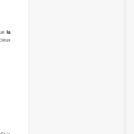
que
la
cieux