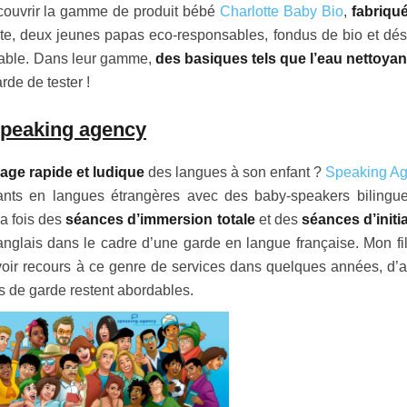
découvrir la gamme de produit bébé
Charlotte Baby Bio
,
fabriqu
tête, deux jeunes papas eco-responsables, fondus de bio et dés
onnable. Dans leur gamme,
des basiques tels que l’eau nettoyant
arde de tester !
 Speaking agency
age rapide et ludique
des langues à son enfant ?
Speaking A
fants en langues étrangères avec des baby-speakers bilingu
la fois des
séances d’immersion totale
et des
séances d’initi
anglais dans le cadre d’une garde en langue française. Mon fil
voir recours à ce genre de services dans quelques années, d’a
s de garde restent abordables.