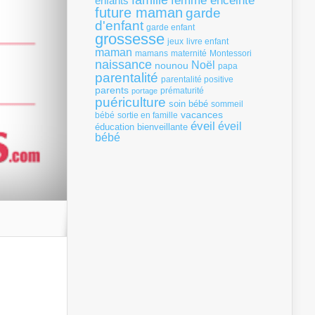
famille
femme enceinte
enfants
future maman
garde
d'enfant
garde enfant
grossesse
livre enfant
jeux
maman
mamans
Montessori
maternité
naissance
Noël
nounou
papa
parentalité
parentalité positive
parents
portage
prématurité
puériculture
soin bébé
sommeil
vacances
bébé
sortie en famille
éveil
éveil
éducation bienveillante
bébé