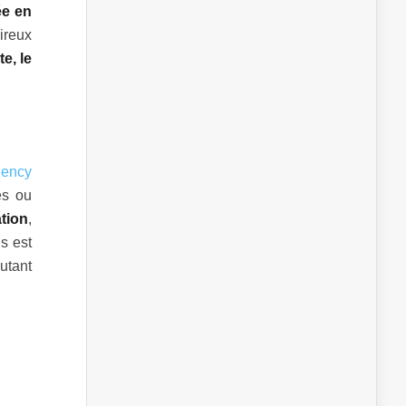
ée en
ireux
e, le
gency
es ou
ation
,
s est
utant