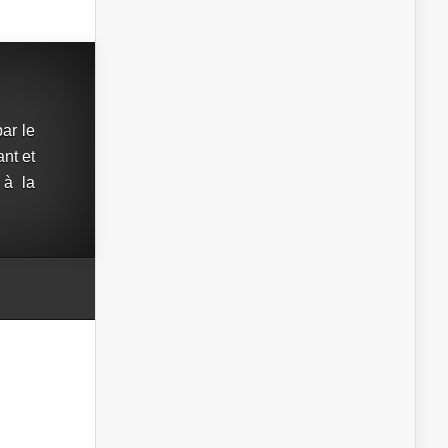
ar le
ant et
 à la