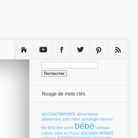
Rechercher :
Nuage de mots clés
accouchement
alimentation
allaitement
astrologie
astro bébé
biberon
bébé
brio
bio
brio world
cadeaux
enfant
enceinte
crèche
drôle de Plume