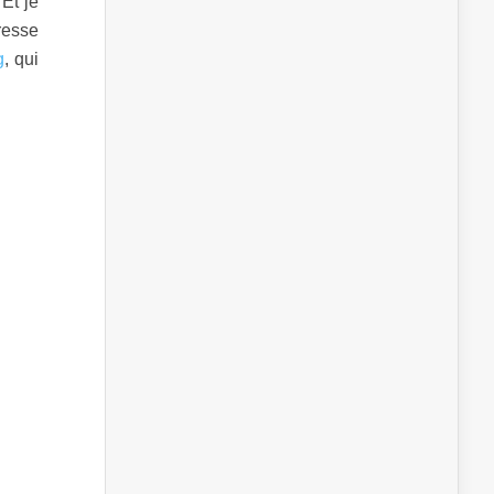
Et je
resse
g
, qui