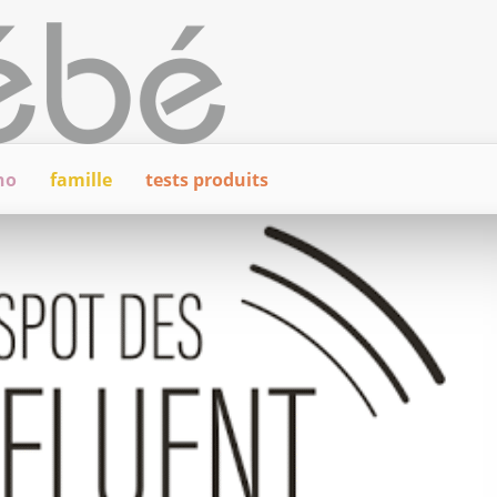
ho
famille
tests produits