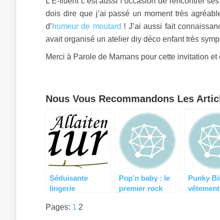
L’E-fluent c’est aussi l’occasion de rencontrer s
dois dire que j’ai passé un moment très agréab
d’
humeur de moutard
! J’ai aussi fait connaissa
avait organisé un atelier diy déco enfant très symp
Merci à Parole de Mamans pour cette invitation et ce
Nous Vous Recommandons Les Articl
Séduisante
Pop’n baby : le
Punky Bi
lingerie
premier rock
vêtement
d’allaitement
shop de
et rigolo
Pages:
1
2
chez Tilaure
vêtements bébé
vos bébé
et maman