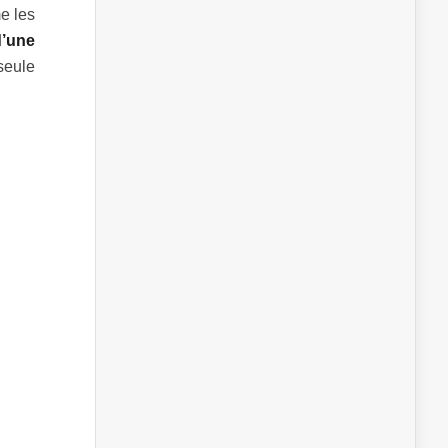
e les
d’une
 seule