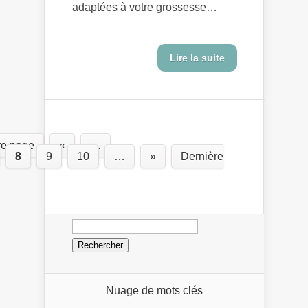
adaptées à votre grossesse…
Lire la suite
re page
«
…
8
9
10
…
»
Dernière
Rechercher :
Nuage de mots clés