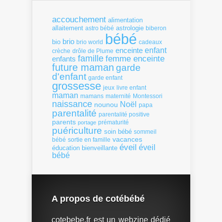
accouchement
alimentation
allaitement
astrologie
astro bébé
biberon
bébé
brio
bio
brio world
cadeaux
enfant
enceinte
crèche
drôle de Plume
famille
femme enceinte
enfants
future maman
garde
d'enfant
garde enfant
grossesse
livre enfant
jeux
maman
mamans
Montessori
maternité
naissance
Noël
nounou
papa
parentalité
parentalité positive
parents
portage
prématurité
puériculture
soin bébé
sommeil
vacances
bébé
sortie en famille
éveil
éveil
éducation bienveillante
bébé
A propos de cotébébé
cotebebe.fr est un webzine dédié