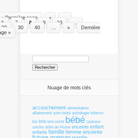
« Première page
«
…
6
7
8
9
10
…
20
30
40
…
»
Dernière
age »
Rechercher :
Nuage de mots clés
accouchement
alimentation
allaitement
astrologie
astro bébé
biberon
bébé
brio
bio
brio world
cadeaux
enfant
enceinte
crèche
drôle de Plume
famille
femme enceinte
enfants
future maman
garde