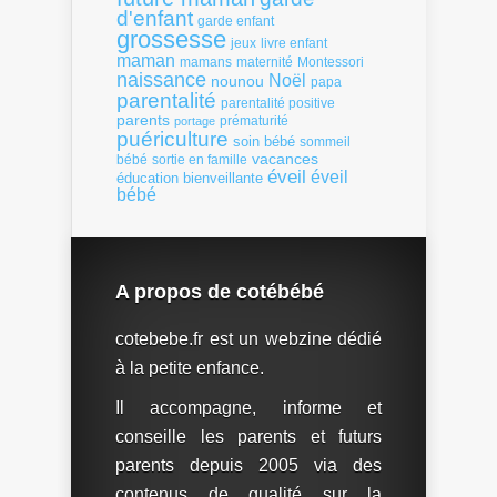
d'enfant
garde enfant
grossesse
livre enfant
jeux
maman
mamans
Montessori
maternité
naissance
Noël
nounou
papa
parentalité
parentalité positive
parents
portage
prématurité
puériculture
soin bébé
sommeil
vacances
bébé
sortie en famille
éveil
éveil
éducation bienveillante
bébé
A propos de cotébébé
cotebebe.fr est un webzine dédié
à la petite enfance.
Il accompagne, informe et
conseille les parents et futurs
parents depuis 2005 via des
contenus de qualité sur la