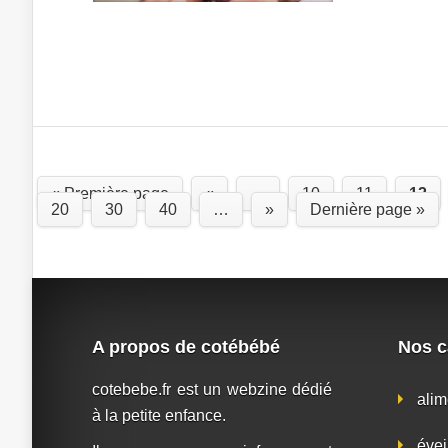
« Première page
«
…
10
11
12
20
30
40
…
»
Dernière page »
A propos de cotébébé
Nos c
cotebebe.fr est un webzine dédié
alim
à la petite enfance.
évei