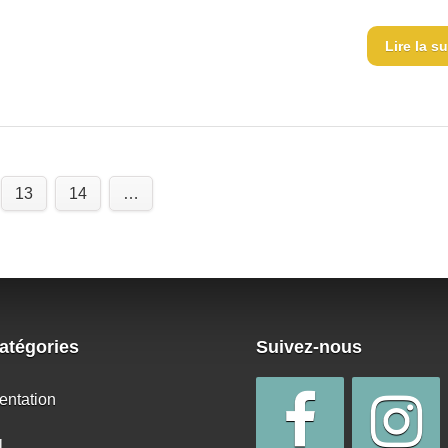
Lire la su
13
14
…
atégories
Suivez-nous
entation
l