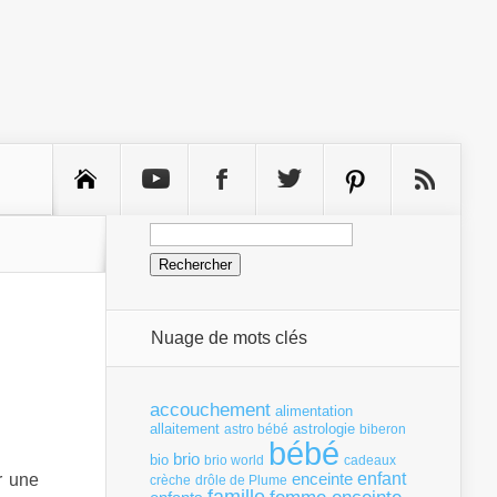
Rechercher :
Nuage de mots clés
n
accouchement
alimentation
allaitement
astrologie
astro bébé
biberon
bébé
brio
bio
brio world
cadeaux
enfant
enceinte
r une
crèche
drôle de Plume