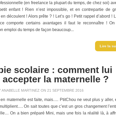
rofessionnelle (en freelance la plupart du temps, de chez soi) a
 petit enfant ! Rien n’est impossible, et en contrepartie de g
n découlent ! Alors prête ? ! Let’s go ! Petit rappel d’abord ! 
nce comporte certains avantages il faut le reconnaître ! On
n emploi du temps de façon beaucoup...
Lire la su
ie scolaire : comment lui
e accepter la maternelle ?
Y
ANABELLE MARTINEZ
ON 21 SEPTEMBRE 2016
 en maternelle est faite, mais…. PtitChou ne veut plus y aller, 
multiplient…. On sait toutes que c’est un gros changement l’ent
lle… On a bien préparé Mini, mais une fois la réalité là, à affr