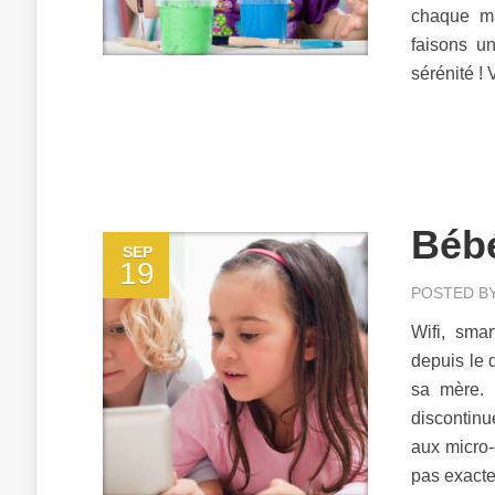
chaque ma
faisons u
sérénité !
Bébé
SEP
19
POSTED B
Wifi, sma
depuis le 
sa mère. 
discontinu
aux micro-
pas exacte