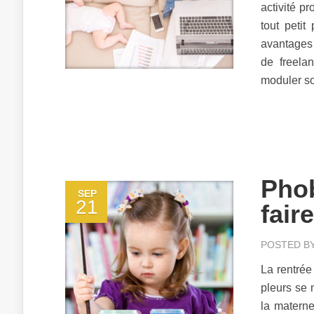
activité p
tout petit
avantages e
de freela
moduler so
Phob
SEP
21
fair
POSTED B
La rentrée
pleurs se 
la materne