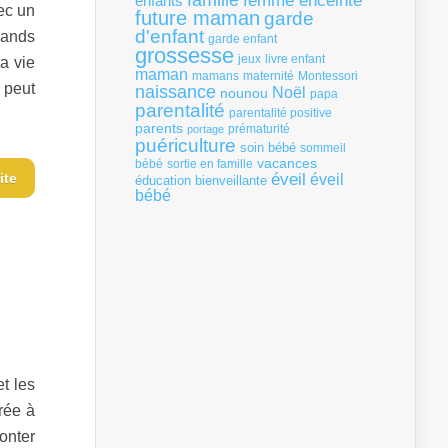
famille
femme enceinte
enfants
vec un
future maman
garde
d'enfant
rands
garde enfant
grossesse
livre enfant
jeux
La vie
maman
mamans
Montessori
maternité
 peut
naissance
Noël
nounou
papa
parentalité
parentalité positive
parents
portage
prématurité
puériculture
soin bébé
sommeil
vacances
bébé
sortie en famille
ite
éveil
éveil
éducation bienveillante
bébé
et les
rée à
onter