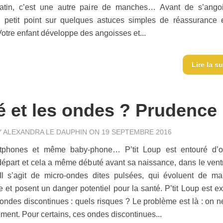
tin, c’est une autre paire de manches… Avant de s’angoi
n petit point sur quelques astuces simples de réassurance 
 Votre enfant développe des angoisses et...
Lire la su
 et les ondes ? Prudence 
Y
ALEXANDRA LE DAUPHIN
ON 19 SEPTEMBRE 2016
rtphones et même baby-phone… P’tit Loup est entouré d’
départ et cela a même débuté avant sa naissance, dans le vent
Il s’agit de micro-ondes dites pulsées, qui évoluent de ma
e et posent un danger potentiel pour la santé. P’tit Loup est e
ondes discontinues : quels risques ? Le problème est là : on ne
ment. Pour certains, ces ondes discontinues...