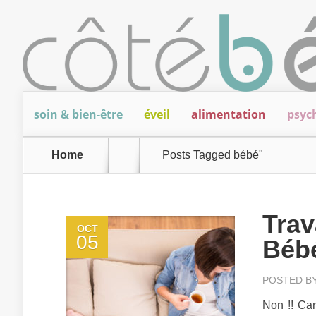
soin & bien-être
éveil
alimentation
psyc
Home
Posts Tagged
bébé"
Trav
OCT
05
Bébé
POSTED B
Non !! Car