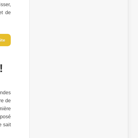
sser,
et de
ite
!
ondes
re de
nière
xposé
 sait