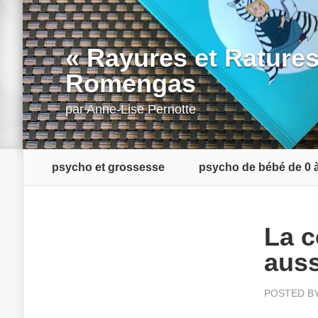
« Rayures et Ratures
Romengas
par
Anne-Lise Pernotte
psycho et grossesse
psycho de bébé de 0 à
La c
auss
POSTED B