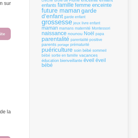
crèche
drôle de Plume
m sur
famille
femme enceinte
enfants
future maman
garde
d'enfant
garde enfant
grossesse
livre enfant
jeux
maman
mamans
Montessori
maternité
naissance
Noël
nounou
ite
papa
parentalité
parentalité positive
parents
portage
prématurité
puériculture
soin bébé
sommeil
vacances
bébé
sortie en famille
éveil
éveil
éducation bienveillante
bébé
de la