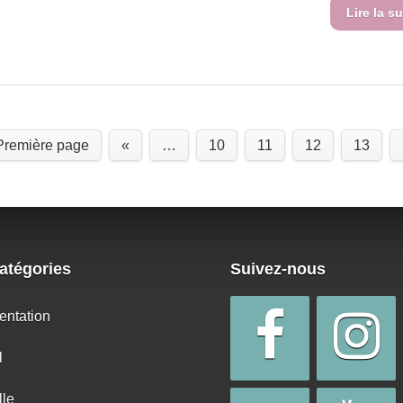
Lire la su
Première page
«
…
10
11
12
13
atégories
Suivez-nous
entation
l
lle