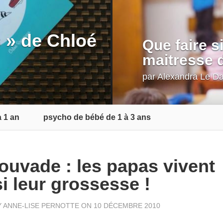
 » de Chloé
Que faire s
maitresse d
par
Alexandra Le D
 1 an
psycho de bébé de 1 à 3 ans
ouvade : les papas vivent
i leur grossesse !
Y
ANNE-LISE PERNOTTE
ON 10 DÉCEMBRE 2010