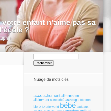
i votre enfant n’aime pas sa
’école ?
auphin
Rechercher :
Nuage de mots clés
accouchement
alimentation
allaitement
astrologie
astro bébé
biberon
bébé
brio
bio
brio world
cadeaux
enfant
enceinte