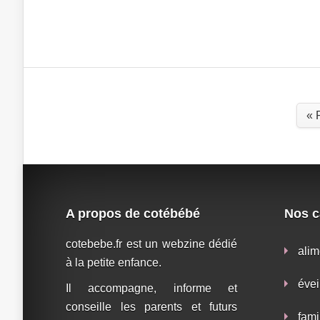
« 
A propos de cotébébé
Nos c
cotebebe.fr est un webzine dédié
alim
à la petite enfance.
évei
Il accompagne, informe et
conseille les parents et futurs
fami