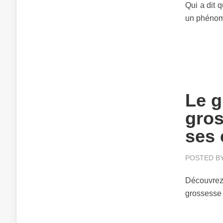
Qui a dit 
un phénomè
Le g
gros
ses 
POSTED B
Découvrez 
grossesse 