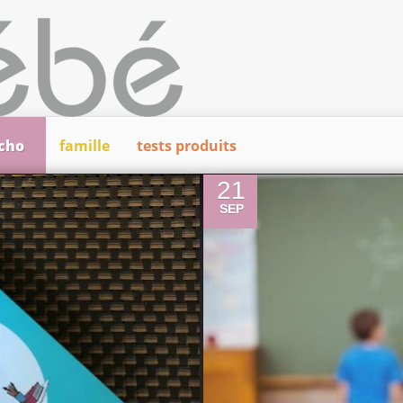
cho
famille
tests produits
0
21
SEP