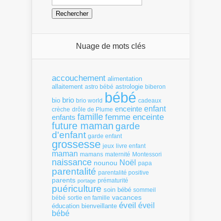
Nuage de mots clés
accouchement
alimentation
allaitement
astrologie
astro bébé
biberon
bébé
brio
bio
brio world
cadeaux
enfant
enceinte
crèche
drôle de Plume
famille
femme enceinte
enfants
future maman
garde
d'enfant
garde enfant
grossesse
livre enfant
jeux
maman
mamans
Montessori
maternité
naissance
Noël
nounou
papa
parentalité
parentalité positive
parents
portage
prématurité
puériculture
soin bébé
sommeil
vacances
bébé
sortie en famille
éveil
éveil
éducation bienveillante
bébé