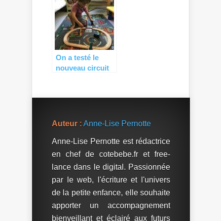
CONCOURS)
On a testé le
nouveau circuit
police de BRIO
(+ CONCOURS )
Auteur :
Anne-Lise Pernotte
Anne-Lise Pernotte est rédactrice
en chef de cotebebe.fr et free-
lance dans le digital. Passionnée
par le web, l'écriture et l'univers
de la petite enfance, elle souhaite
apporter un accompagnement
bienveillant et éclairé aux futurs