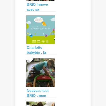
BRIO innove
avec sa
locomotive
SMART TECH (+
CONCOURS)
Charlotte
babybio : la
nouvelle gamme
de soins bébé
BIO à prix mini !
Nouveau test
BRIO : mon
premier train de
voyage ! (+