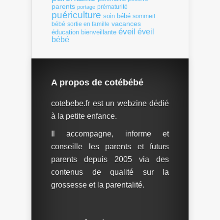
parents
portage
prématurité
puériculture
soin bébé
sommeil
vacances
bébé
sortie en famille
éveil
éveil
éducation bienveillante
bébé
A propos de cotébébé
cotebebe.fr est un webzine dédié
à la petite enfance.
Il accompagne, informe et
conseille les parents et futurs
parents depuis 2005 via des
contenus de qualité sur la
grossesse et la parentalité.