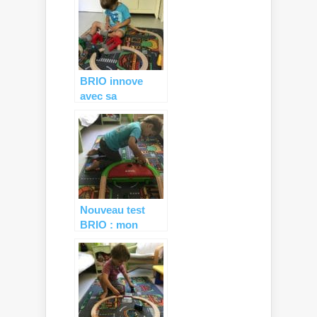
BRIO innove
avec sa
locomotive
SMART TECH (+
CONCOURS)
Nouveau test
BRIO : mon
premier train de
voyage ! (+
CONCOURS)