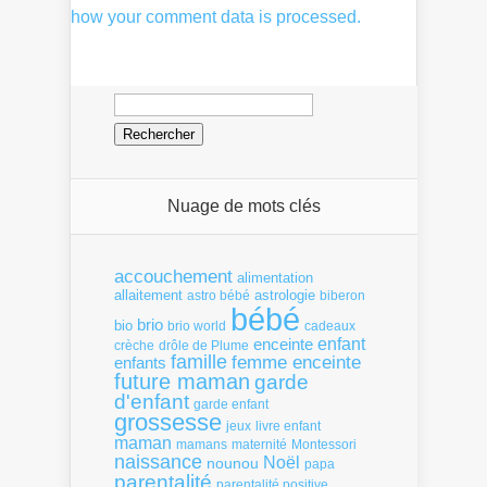
how your comment data is processed.
Rechercher :
Nuage de mots clés
accouchement
alimentation
allaitement
astrologie
astro bébé
biberon
bébé
brio
bio
brio world
cadeaux
enfant
enceinte
crèche
drôle de Plume
famille
femme enceinte
enfants
future maman
garde
d'enfant
garde enfant
grossesse
livre enfant
jeux
maman
mamans
Montessori
maternité
naissance
Noël
nounou
papa
parentalité
parentalité positive