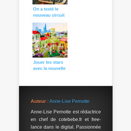
On a testé le
nouveau circuit
police de BRIO
(+ CONCOURS )
Jouer les stars
avec la nouvelle
gamme de jouets
BRIO Village
Auteur :
Anne-Lise Pernotte
Anne-Lise Pernotte est rédactrice
en chef de cotebebe.fr et free-
lance dans le digital. Passionnée