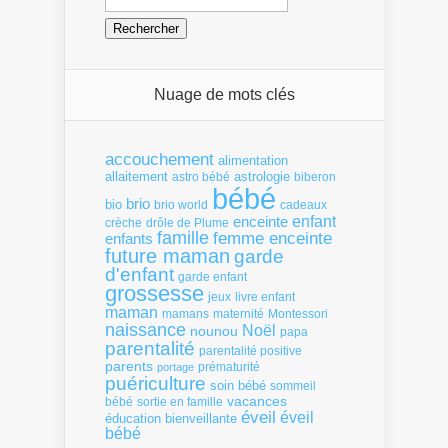
Nuage de mots clés
accouchement
alimentation
allaitement
astrologie
astro bébé
biberon
bébé
brio
bio
brio world
cadeaux
enfant
enceinte
crèche
drôle de Plume
famille
femme enceinte
enfants
future maman
garde
d'enfant
garde enfant
grossesse
livre enfant
jeux
maman
mamans
Montessori
maternité
naissance
Noël
nounou
papa
parentalité
parentalité positive
parents
portage
prématurité
puériculture
soin bébé
sommeil
vacances
bébé
sortie en famille
éveil
éveil
éducation bienveillante
bébé