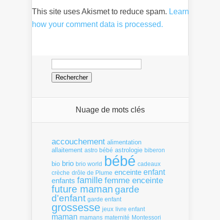
This site uses Akismet to reduce spam.
Learn
how your comment data is processed.
Rechercher :
Nuage de mots clés
accouchement
alimentation
allaitement
astrologie
astro bébé
biberon
bébé
brio
bio
brio world
cadeaux
enfant
enceinte
crèche
drôle de Plume
famille
femme enceinte
enfants
future maman
garde
d'enfant
garde enfant
grossesse
livre enfant
jeux
maman
mamans
Montessori
maternité