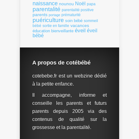
naissance
Noël
nounou
papa
parentalité
parentalité positive
parents
portage
prématurité
puériculture
soin bébé
sommeil
vacances
bébé
sortie en famille
éveil
éveil
éducation bienveillante
bébé
A propos de cotébébé
cotebebe.fr est un webzine dédié
à la petite enfance.
Il accompagne, informe et
conseille les parents et futurs
parents depuis 2005 via des
contenus de qualité sur la
grossesse et la parentalité.