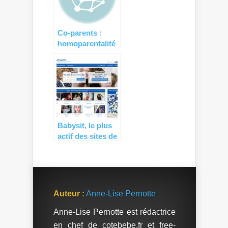
Co-parents :
homoparentalité
co-parentalité
Babysit, le plus
actif des sites de
garde d’enfants !
Auteur :
Anne-Lise Pernotte
Anne-Lise Pernotte est rédactrice
en chef de cotebebe.fr et free-