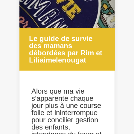
Le guide de survie
des mamans
débordées par Rim et
Liliaimelenougat
Alors que ma vie
s’apparente chaque
jour plus à une course
folle et ininterrompue
pour concilier gestion
des enfants,