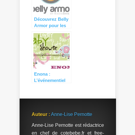
Découvrez Belly
Armor pour les
futures
mamans…
Enona :
L’événementiel
pour les mamans
et les futures
mamans !
Auteur :
Anne-Lise Pernotte
Anne-Lise Pernotte est rédactrice
en chef de cotebebe.fr et free-