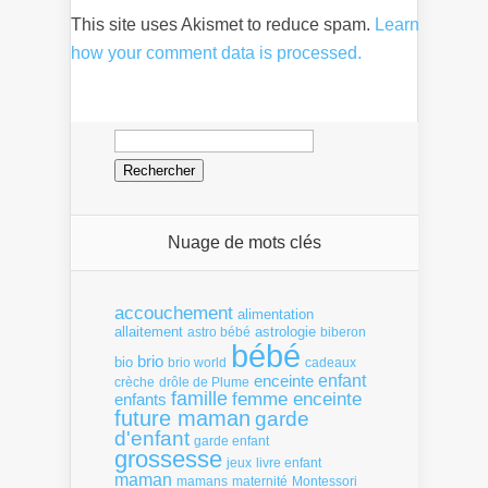
This site uses Akismet to reduce spam.
Learn
how your comment data is processed.
Rechercher :
Nuage de mots clés
accouchement
alimentation
allaitement
astrologie
astro bébé
biberon
bébé
brio
bio
brio world
cadeaux
enfant
enceinte
crèche
drôle de Plume
famille
femme enceinte
enfants
future maman
garde
d'enfant
garde enfant
grossesse
livre enfant
jeux
maman
mamans
Montessori
maternité