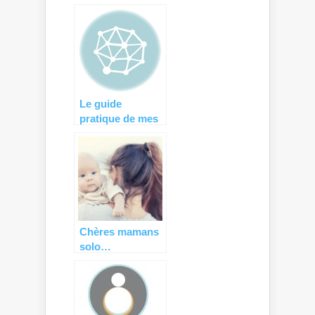
Le guide
pratique de mes
grossesses : à
offrir à toutes
ses copines
enceintes !
Chères mamans
solo…