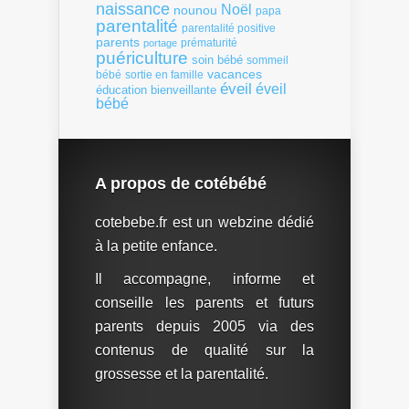
naissance
Noël
nounou
papa
parentalité
parentalité positive
parents
portage
prématurité
puériculture
soin bébé
sommeil
vacances
bébé
sortie en famille
éveil
éveil
éducation bienveillante
bébé
A propos de cotébébé
cotebebe.fr est un webzine dédié
à la petite enfance.
Il accompagne, informe et
conseille les parents et futurs
parents depuis 2005 via des
contenus de qualité sur la
grossesse et la parentalité.