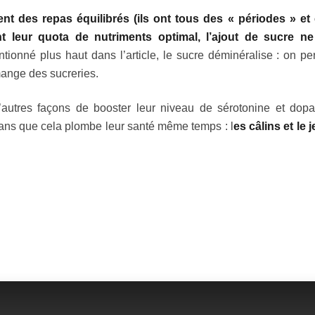
nt des repas équilibrés (ils ont tous des « périodes » et 
t leur quota de nutriments optimal, l’ajout de sucre ne
ionné plus haut dans l’article, le sucre déminéralise : on pe
mange des sucreries.
t d’autres façons de booster leur niveau de sérotonine et dop
ans que cela plombe leur santé même temps : l
es câlins et le j