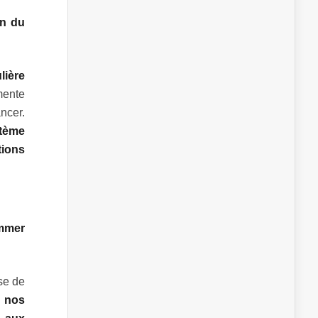
on du
lière
mente
ncer.
stème
tions
ommer
se de
 nos