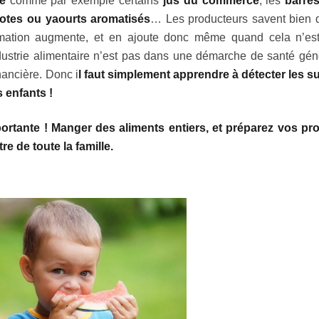
e
comme par exemple certains
jus du commerce
, les
barre
tes ou yaourts aromatisés
… Les producteurs savent bien 
ommation augmente, et en ajoute donc même quand cela n’es
dustrie alimentaire n’est pas dans une démarche de santé gén
nancière. Donc i
l faut simplement apprendre à détecter les s
 enfants !
portante ! Manger des aliments entiers, et préparez vos pr
re de toute la famille.