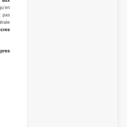
s aux
qu’en
t pas
érale
ucres
opres