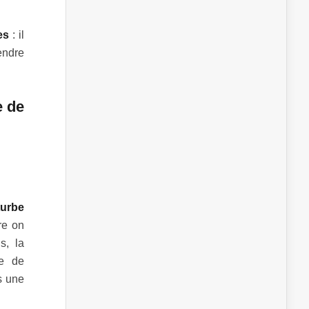
es
: il
endre
e de
turbe
re on
s, la
ée de
s une