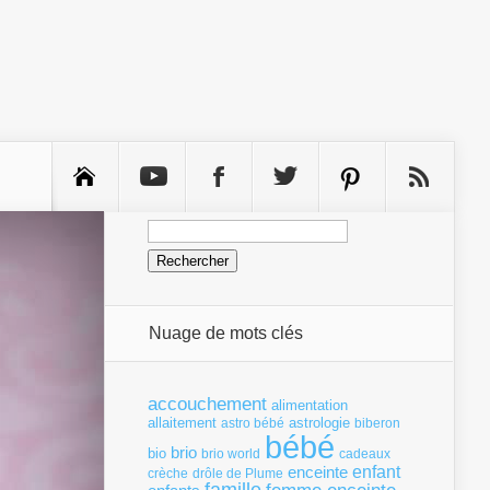
Rechercher :
Nuage de mots clés
accouchement
alimentation
allaitement
astrologie
astro bébé
biberon
bébé
brio
bio
brio world
cadeaux
enfant
enceinte
crèche
drôle de Plume