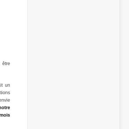
 être
it un
tions
envie
notre
mois