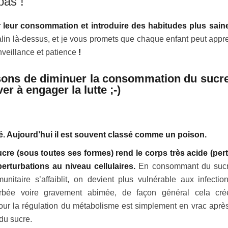
pas !
 leur consommation et introduire des habitudes plus sain
alin là-dessus, et je vous promets que chaque enfant peut appr
veillance et patience
!
sons de diminuer la consommation du sucr
er à engager la lutte ;-)
é. Aujourd’hui il est souvent classé comme un poison.
re (sous toutes ses formes) rend le corps très acide (per
erturbations au niveau cellulaires.
En consommant du suc
nitaire s’affaiblit, on devient plus vulnérable aux infection
rturbée voire gravement abimée, de façon général cela cr
pour la régulation du métabolisme est simplement en vrac aprè
du sucre.