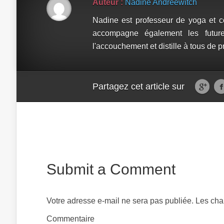
Auteur :
Nadine Andreewitch
Nadine est professeur de yoga et co
accompagne également les futu
l'accouchement et distille à tous de 
Partagez cet article sur
Submit a Comment
Votre adresse e-mail ne sera pas publiée.
Les cha
Comm