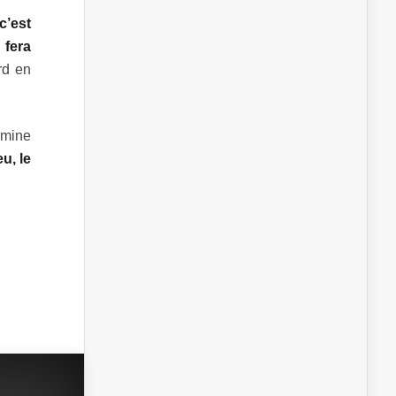
c’est
 fera
rd en
amine
eu, le