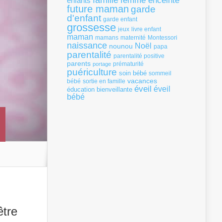
famille
femme enceinte
enfants
future maman
garde
d'enfant
garde enfant
grossesse
livre enfant
jeux
maman
mamans
Montessori
maternité
naissance
Noël
nounou
papa
parentalité
parentalité positive
parents
portage
prématurité
puériculture
soin bébé
sommeil
vacances
bébé
sortie en famille
éveil
éveil
éducation bienveillante
bébé
être