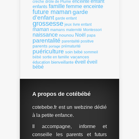
enfant
enceinte
crèche
drôle de Plume
famille
femme enceinte
enfants
future maman
garde
d'enfant
garde enfant
grossesse
livre enfant
jeux
maman
mamans
Montessori
maternité
naissance
Noël
nounou
papa
parentalité
parentalité positive
parents
portage
prématurité
puériculture
soin bébé
sommeil
vacances
bébé
sortie en famille
éveil
éveil
éducation bienveillante
bébé
A propos de cotébébé
cotebebe.fr est un webzine dédié
à la petite enfance.
Il accompagne, informe et
conseille les parents et futurs