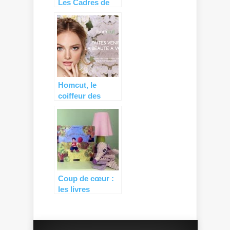
Les Cadres de
Marie (+ code
promo)
Homcut, le
coiffeur des
parents
débordés (+
code promo) !
Coup de cœur :
les livres
personnalisés
d’Unique
Editions (+ code