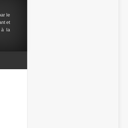
ar le
ant et
 à la