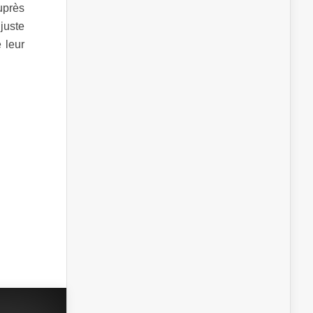
uprès
 juste
e leur