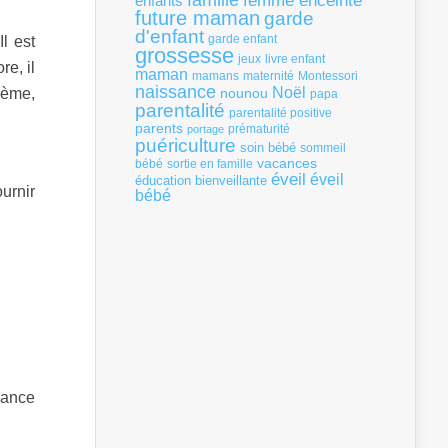
famille
femme enceinte
enfants
future maman
garde
d'enfant
l est
garde enfant
grossesse
livre enfant
jeux
e, il
maman
mamans
Montessori
maternité
naissance
Noël
0ème,
nounou
papa
parentalité
parentalité positive
parents
portage
prématurité
puériculture
soin bébé
sommeil
vacances
bébé
sortie en famille
éveil
éveil
éducation bienveillante
urnir
bébé
iance