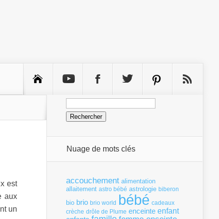
Rechercher :
Nuage de mots clés
accouchement
alimentation
x est
allaitement
astrologie
astro bébé
biberon
bébé
e aux
brio
bio
brio world
cadeaux
nt un
enfant
enceinte
crèche
drôle de Plume