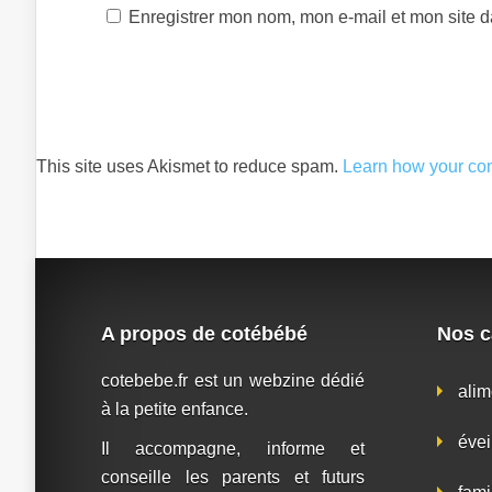
Enregistrer mon nom, mon e-mail et mon site 
This site uses Akismet to reduce spam.
Learn how your co
A propos de cotébébé
Nos c
cotebebe.fr est un webzine dédié
alim
à la petite enfance.
évei
Il accompagne, informe et
conseille les parents et futurs