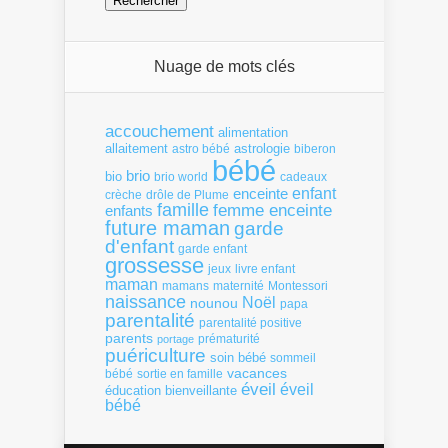
Nuage de mots clés
accouchement
alimentation
allaitement
astrologie
astro bébé
biberon
bébé
brio
bio
brio world
cadeaux
enfant
enceinte
crèche
drôle de Plume
famille
femme enceinte
enfants
future maman
garde
d'enfant
garde enfant
grossesse
livre enfant
jeux
maman
mamans
Montessori
maternité
naissance
Noël
nounou
papa
parentalité
parentalité positive
parents
portage
prématurité
puériculture
soin bébé
sommeil
vacances
bébé
sortie en famille
éveil
éveil
éducation bienveillante
bébé