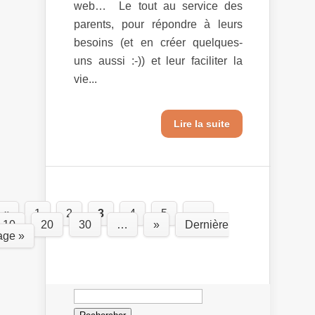
web… Le tout au service des
parents, pour répondre à leurs
besoins (et en créer quelques-
uns aussi :-)) et leur faciliter la
vie...
Lire la suite
«
1
2
3
4
5
…
10
20
30
…
»
Dernière
age »
Rechercher :