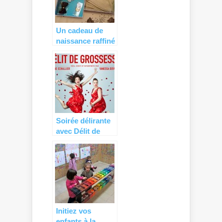
Un cadeau de
naissance raffiné
avec Ma
Première Box (+
concours)
Soirée délirante
avec Délit de
Grossesse (+
concours) !
Initiez vos
enfants à la