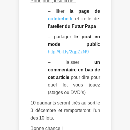
Pour jouer, il suffit de :
– liker
la page de
cotebebe.fr
et celle de
l’atelier du Futur Papa
– partager
le post en
mode public
http://bit.ly/2gpZzN9
– laisser
un
commentaire en bas de
cet article
pour dire pour
quel lot vous jouez
(stages ou DVD’s)
10 gagnants seront tirés au sort le
3 décembre et remporteront l’un
des 10 lots.
Bonne chance !