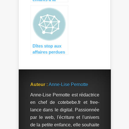
peinture grâce à
L’Atelier de
Charenton
Dîtes stop aux
affaires perdues
[CONCOURS
Labelfriends ]
Auteur :
Anne-Lise Pernotte
Anne-Lise Pernotte est rédactrice
en chef de cotebebe.fr et free-
lance dans le digital. Passionnée
par le web, l'écriture et l'univers
de la petite enfance, elle souhaite