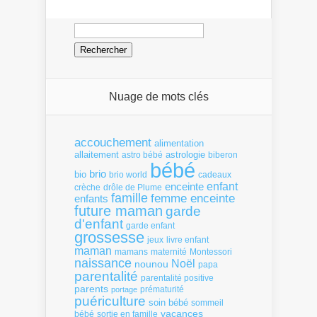
Rechercher :
Nuage de mots clés
accouchement
alimentation
allaitement
astrologie
astro bébé
biberon
bébé
brio
bio
brio world
cadeaux
enfant
enceinte
crèche
drôle de Plume
famille
femme enceinte
enfants
future maman
garde
d'enfant
garde enfant
grossesse
livre enfant
jeux
maman
mamans
Montessori
maternité
naissance
Noël
nounou
papa
parentalité
parentalité positive
parents
portage
prématurité
puériculture
soin bébé
sommeil
vacances
bébé
sortie en famille