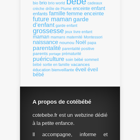
bébé
brio
bio
brio world
cadeaux
enfant
enceinte
crèche
drôle de Plume
famille
femme enceinte
enfants
future maman
garde
d'enfant
garde enfant
grossesse
livre enfant
jeux
maman
mamans
Montessori
maternité
naissance
Noël
nounou
papa
parentalité
parentalité positive
parents
portage
prématurité
puériculture
soin bébé
sommeil
vacances
bébé
sortie en famille
éveil
éveil
éducation bienveillante
bébé
A propos de cotébébé
cotebebe.fr est un webzine dédié
à la petite enfance.
Il accompagne, informe et