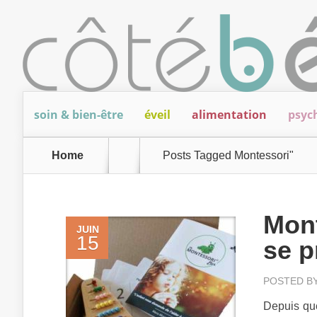
soin & bien-être
éveil
alimentation
psyc
Home
Posts Tagged
Montessori"
Mont
JUIN
15
se p
POSTED B
Depuis que