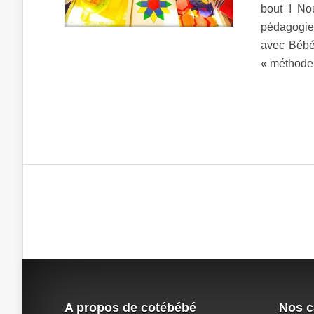
bout ! No
pédagogie 
avec Bébé
« méthode 
A propos de cotébébé
Nos c