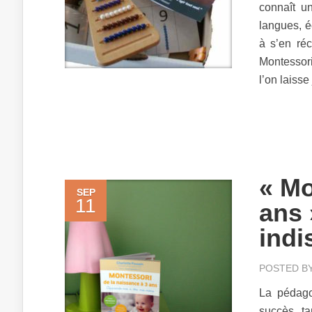
connaît un
langues, é
à s’en ré
Montessori
l’on laisse 
« Mo
SEP
11
ans 
indi
POSTED B
La pédago
succès ta