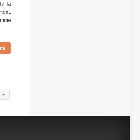
de la
ment,
nomme
ite
»