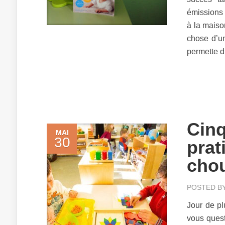
émissions 
à la maiso
chose d’u
permette d
Cinq
MAI
30
prat
chou
POSTED B
Jour de pl
vous quest