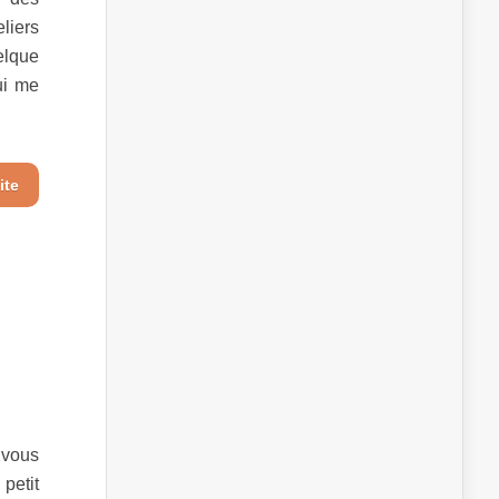
liers
elque
ui me
ite
 vous
petit