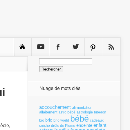
Rechercher :
Nuage de mots clés
i
accouchement
alimentation
allaitement
astrologie
astro bébé
biberon
bébé
brio
bio
brio world
cadeaux
enfant
enceinte
ècle,
crèche
drôle de Plume