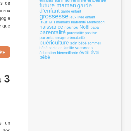
famille
femme enceinte
enfants
rs de
future maman
garde
d'enfant
breux
garde enfant
grossesse
livre enfant
jeux
gogie
maman
mamans
Montessori
maternité
e que
naissance
Noël
nounou
papa
parentalité
parentalité positive
parents
portage
prématurité
puériculture
soin bébé
sommeil
vacances
bébé
sortie en famille
ite
éveil
éveil
éducation bienveillante
bébé
 3
s, un
u des