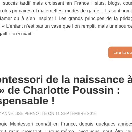
 succès tardif mais croissant en France : sites, blogs, cou
coles primaires et maternelles, modes de garde… Ils sont nom
clamer ou à s’en inspirer ! Les grands principes de la péda
 « L’enfant n’est pas un vase que l’on remplit, mais une sourc
jaillir » écrivait...
Lire la su
ntessori de la naissance à
» de Charlotte Poussin :
spensable !
Y
ANNE-LISE PERNOTTE
ON 11 SEPTEMBRE 2016
gie Montessori connaît en France, depuis quelques année
rdif mais croissant ! Vous-même, avez-vous peut être v