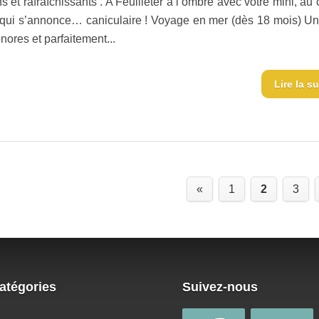
s et rafraîchissants . A Feuilleter à l’ombre avec votre mini, au
 qui s’annonce… caniculaire ! Voyage en mer (dès 18 mois) Un 
nores et parfaitement...
Lire la su
«
1
2
3
atégories
Suivez-nous