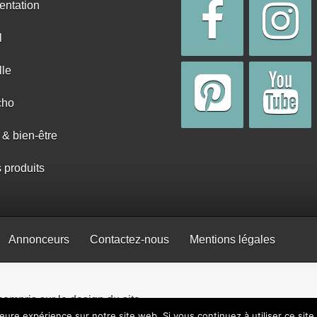
entation
l
lle
cho
 & bien-être
s produits
Annonceurs
Contactez-nous
Mentions légales
 compris sur le design du site.
leure expérience sur notre site web. Si vous continuez à utiliser ce sit