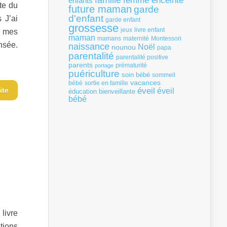
famille
femme enceinte
enfants
ite du
future maman
garde
d'enfant
 J’ai
garde enfant
grossesse
livre enfant
jeux
e mes
maman
mamans
Montessori
maternité
ensée.
naissance
Noël
nounou
papa
parentalité
parentalité positive
parents
portage
prématurité
puériculture
soin bébé
sommeil
vacances
bébé
sortie en famille
ite
éveil
éveil
éducation bienveillante
bébé
livre
tions