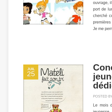
ouvrage, il
port de lu
cherché c
premières 
Je me perm
Conc
JUIL
25
jeun
dédi
POSTED B
Le mois d
jeunesse