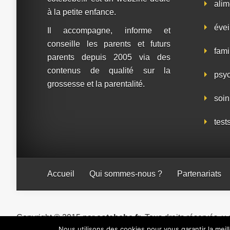
alim
à la petite enfance.
évei
Il accompagne, informe et
conseille les parents et futurs
fami
parents depuis 2005 via des
contenus de qualité sur la
psy
grossesse et la parentalité.
soin
test
Accueil
Qui sommes-nous ?
Partenariats
Copyright © 2015 par
cotebebe.fr
. Tous droits réservés, y
Nous utilisons des cookies pour vous garantir la meil