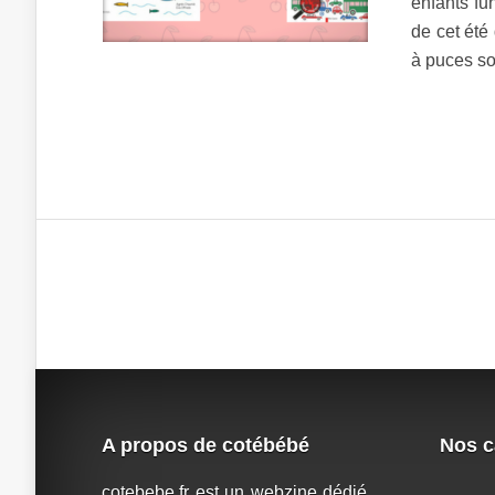
enfants fun
de cet été
à puces so
A propos de cotébébé
Nos c
cotebebe.fr est un webzine dédié