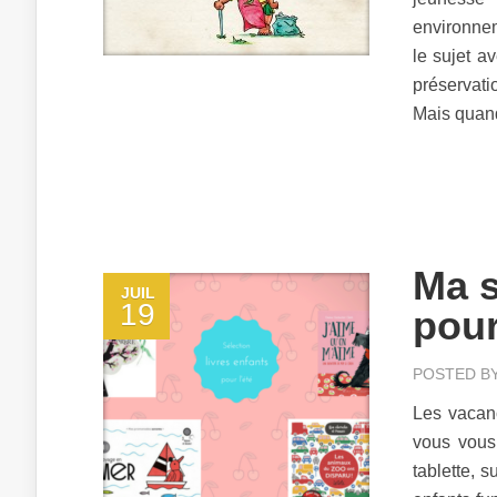
environnem
le sujet av
préservatio
Mais quand 
Ma s
JUIL
19
pour
POSTED B
Les vacanc
vous vous
tablette, s