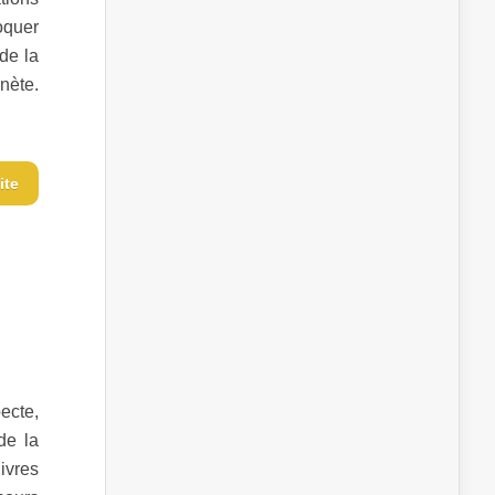
oquer
 de la
anète.
ite
ecte,
de la
livres