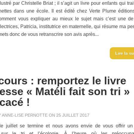
lustré par Christelle Briat ; il s’agit un livre pour enfants qui tra
nettes dans une école. Il est édité chez Verte Plume éditions
omment vous expliquer au mieux le sujet mais c’est une d
lectrices, Patricia, institutrice en maternelle, qui résume ma p
ets donc de vous retranscrire son avis après...
Lire la su
ours : remportez le livre
esse « Matéli fait son tri »
cacé !
Y
ANNE-LISE PERNOTTE
ON 25 JUILLET 2017
e juillet se termine et nous avons envie de vous offrir un 
 sur le tri et l’écologie. À l’heure où les préoccupa