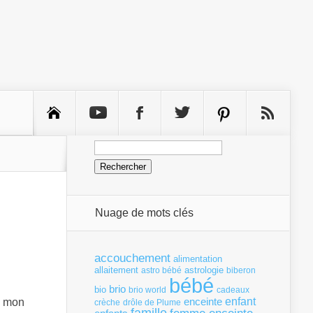
Rechercher :
Nuage de mots clés
accouchement
alimentation
allaitement
astrologie
astro bébé
biberon
bébé
brio
bio
brio world
cadeaux
enfant
enceinte
r mon
crèche
drôle de Plume