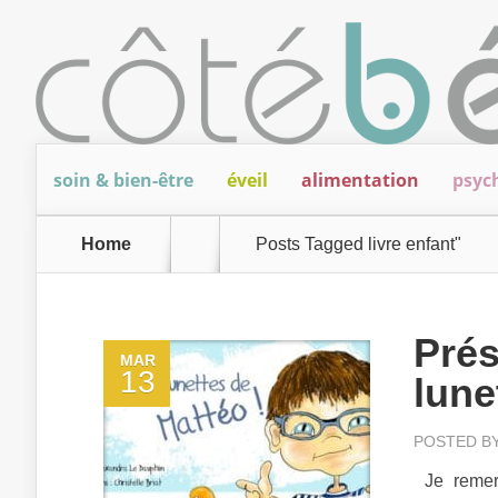
soin & bien-être
éveil
alimentation
psyc
Home
Posts Tagged
livre enfant"
Prés
MAR
13
lune
POSTED B
Je remer