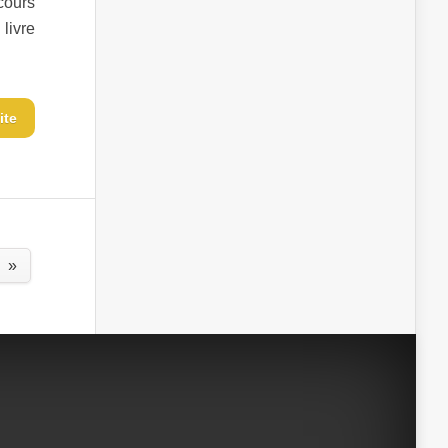
 cours
livre
ite
»